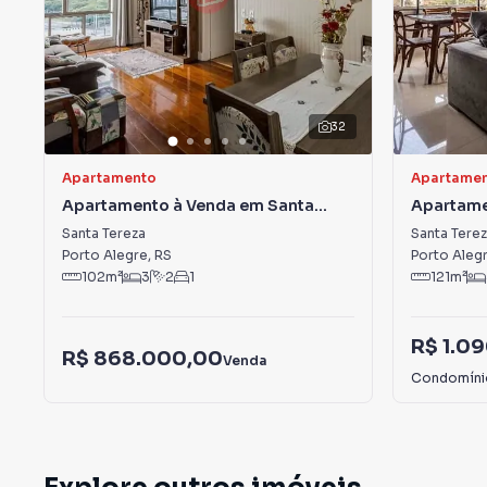
32
Apartamento
Apartame
Apartamento à Venda em Santa
Apartame
Tereza
Tereza
Santa Tereza
Santa Tere
Porto Alegre
,
RS
Porto Aleg
102
m²
3
2
1
121
m²
R$ 1.0
R$ 868.000,00
Venda
Condomín