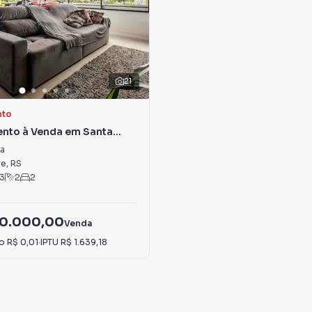
21
nto
nto à Venda em Santa
za
re
,
RS
3
2
2
90.000,00
Venda
io
R$ 0,01
·
IPTU
R$ 1.639,18