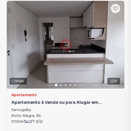
Vídeo
13
Apartamento
Apartamento à Venda ou para Alugar em
Farroupilha
Farroupilha
Porto Alegre
,
RS
31
m²
1
1
1