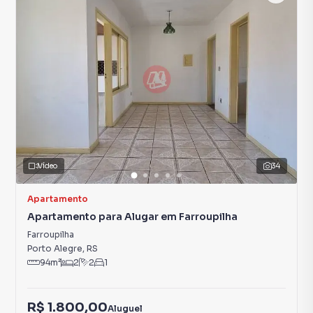
Vídeo
34
Apartamento
Apartamento para Alugar em Farroupilha
Farroupilha
Porto Alegre
,
RS
94
m²
2
2
1
R$ 1.800,00
Aluguel