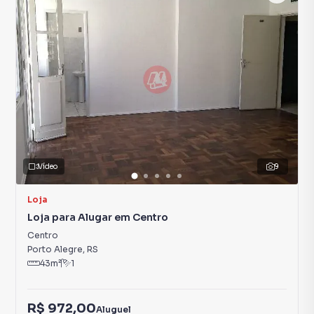
Vídeo
9
Loja
Loja para Alugar em Centro
Centro
Porto Alegre
,
RS
43
m²
1
R$ 972,00
Aluguel