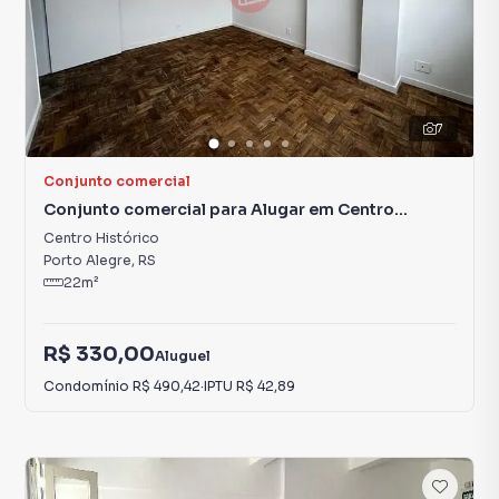
7
Conjunto comercial
Conjunto comercial para Alugar em Centro
Histórico
Centro Histórico
Porto Alegre
,
RS
22
m²
R$ 330,00
Aluguel
Condomínio
R$ 490,42
·
IPTU
R$ 42,89