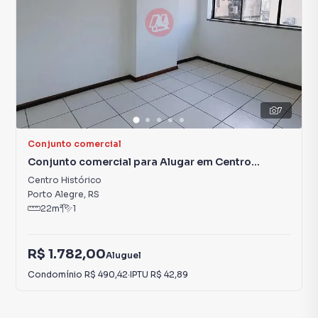
7
Conjunto comercial
Conjunto comercial para Alugar em Centro
Histórico
Centro Histórico
Porto Alegre
,
RS
22
m²
1
R$ 1.782,00
Aluguel
Condomínio
R$ 490,42
·
IPTU
R$ 42,89