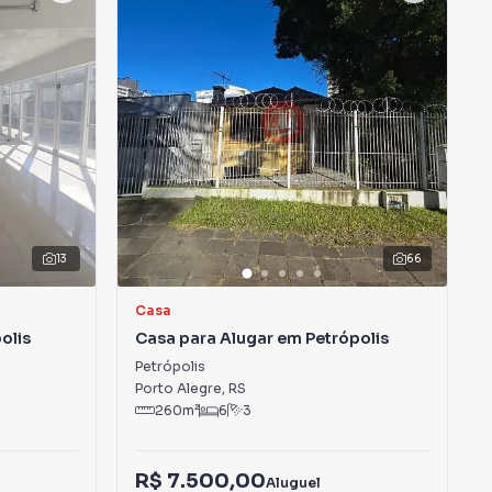
13
66
Casa
olis
Casa para Alugar em Petrópolis
Petrópolis
Porto Alegre
,
RS
260
m²
6
3
R$ 7.500,00
Aluguel