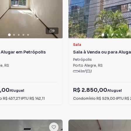
9
Sala
 Alugar em Petrópolis
Sala à Venda ou para Alug
Petrópolis
Petrópolis
re
,
RS
Porto Alegre
,
RS
41
m²
1
,00
R$ 2.850,00
Aluguel
Aluguel
io
R$ 437,27
·
IPTU
R$ 142,11
Condomínio
R$ 529,00
·
IPTU
R$ 