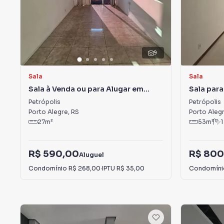
9
Sala
Sala
Sala à Venda ou para Alugar em
Sala para
Petrópolis
Petrópolis
Petrópolis
Porto Alegre
,
RS
Porto Aleg
27
m²
53
m²
1
R$ 590,00
R$ 800
Aluguel
Condomínio
R$ 268,00
·
IPTU
R$ 35,00
Condomín