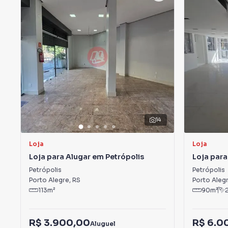
14
Loja
Loja
Loja para Alugar em Petrópolis
Loja para
Petrópolis
Petrópolis
Porto Alegre
,
RS
Porto Aleg
113
m²
90
m²
R$ 3.900,00
R$ 6.0
Aluguel