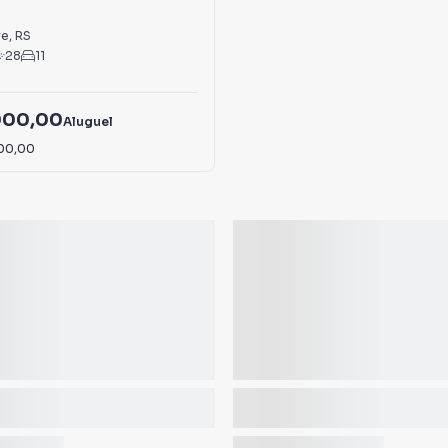
s
re
,
RS
28
11
000,00
Aluguel
00,00