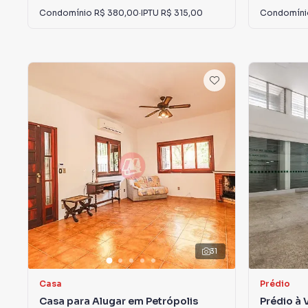
Condomínio
R$ 380,00
·
IPTU
R$ 315,00
Condomín
31
Casa
Prédio
Casa para Alugar em Petrópolis
Prédio à 