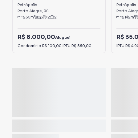
Petrópoli
Petrópolis
Petrópolis
Porto Alegre
,
RS
Porto Aleg
265
m²
3
2
2
2142
m²
R$ 8.000,00
R$ 35.
Aluguel
Condomínio
R$ 100,00
·
IPTU
R$ 560,00
IPTU
R$ 4.9