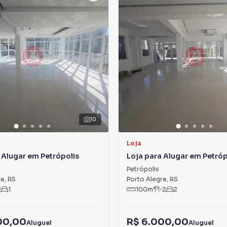
10
Loja
 Alugar em Petrópolis
Loja para Alugar em Petróp
Petrópolis
re
,
RS
Porto Alegre
,
RS
2
1
100
m²
2
2
00,00
R$ 6.000,00
Aluguel
Aluguel