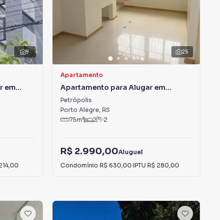
9
25
Apartamento
ar em
Apartamento para Alugar em
Petrópolis
Petrópolis
Porto Alegre
,
RS
75
m²
2
2
R$ 2.990,00
Aluguel
214,00
Condomínio
R$ 630,00
·
IPTU
R$ 280,00