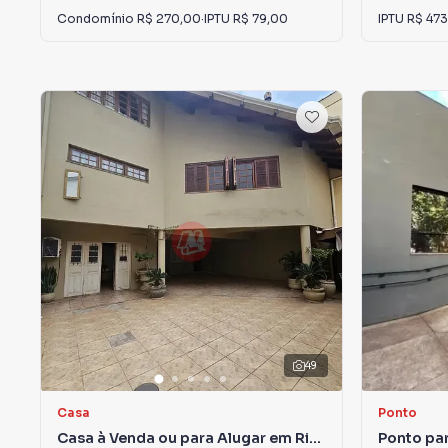
Condomínio
R$ 270,00
·
IPTU
R$ 79,00
IPTU
R$ 473
49
Casa
Ponto
Casa à Venda ou para Alugar em Rio
Ponto par