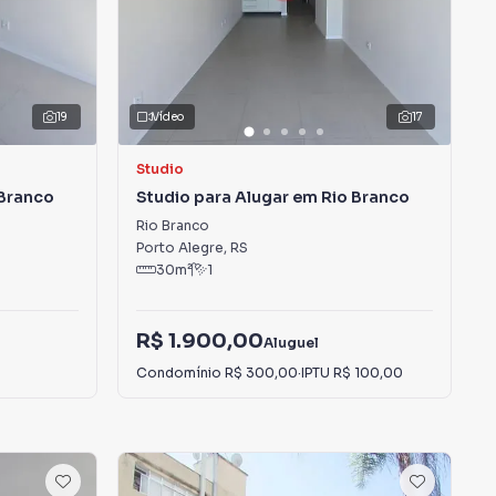
19
Vídeo
17
Studio
 Branco
Studio para Alugar em Rio Branco
Rio Branco
Porto Alegre
,
RS
30
m²
1
R$ 1.900,00
Aluguel
Condomínio
R$ 300,00
·
IPTU
R$ 100,00