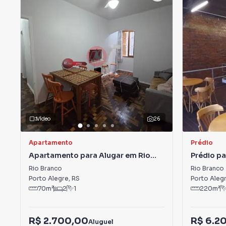
Vídeo
26
Apartamento
Prédio
Apartamento para Alugar em Rio
Prédio pa
Branco
Rio Branco
Rio Branco
Porto Alegre
,
RS
Porto Aleg
70
m²
2
1
220
m²
R$ 2.700,00
R$ 6.2
Aluguel