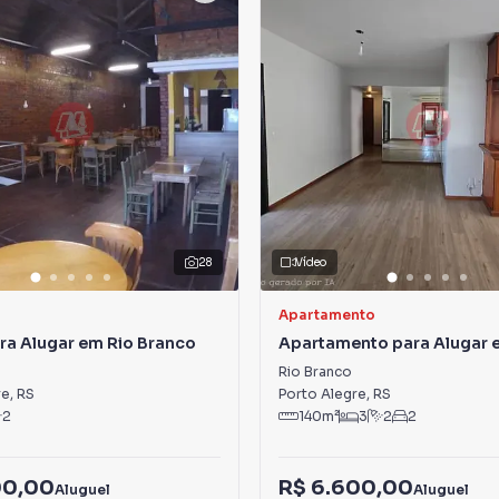
28
Vídeo
Apartamento
ra Alugar em Rio Branco
Apartamento para Alugar 
Branco
Rio Branco
re
,
RS
Porto Alegre
,
RS
2
140
m²
3
2
2
00,00
R$ 6.600,00
Aluguel
Aluguel