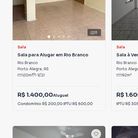
13
Sala
Sala
Sala para Alugar em Rio Branco
Sala à Ve
Branco
Rio Branco
Rio Branco
Porto Alegre
,
RS
Porto Aleg
20
m²
1
1
92
m²
R$ 1.400,00
R$ 1.6
Aluguel
Condomínio
R$ 200,00
·
IPTU
R$ 600,00
IPTU
R$ 30