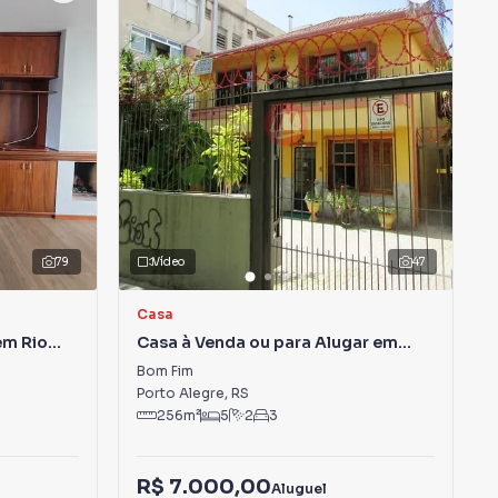
79
Vídeo
47
Casa
em Rio
Casa à Venda ou para Alugar em
Bom Fim
Bom Fim
Porto Alegre
,
RS
256
m²
5
2
3
R$ 7.000,00
Aluguel