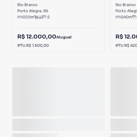
Branco
Rio Branco
Rio Branco
Porto Alegre
,
RS
Porto Aleg
220
m²
3
2
240
m²
R$ 12.000,00
R$ 12.
Aluguel
IPTU
R$ 1.500,00
IPTU
R$ 42