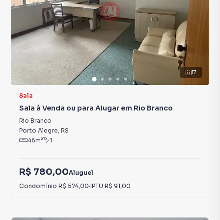
17
Sala
Sala à Venda ou para Alugar em Rio Branco
Rio Branco
Porto Alegre
,
RS
46
m²
1
R$ 780,00
Aluguel
Condomínio
R$ 574,00
·
IPTU
R$ 91,00