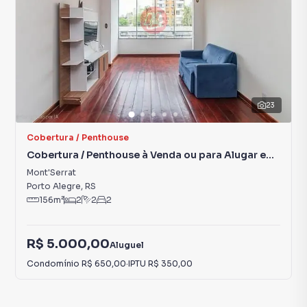
23
Cobertura / Penthouse
Cobertura / Penthouse à Venda ou para Alugar em
Mont'Serrat
Mont'Serrat
Porto Alegre
,
RS
156
m²
2
2
2
R$ 5.000,00
Aluguel
Condomínio
R$ 650,00
·
IPTU
R$ 350,00