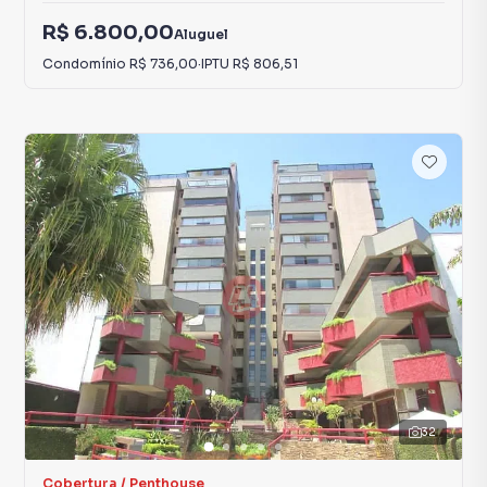
R$ 6.800,00
Aluguel
Condomínio
R$ 736,00
·
IPTU
R$ 806,51
32
Cobertura / Penthouse