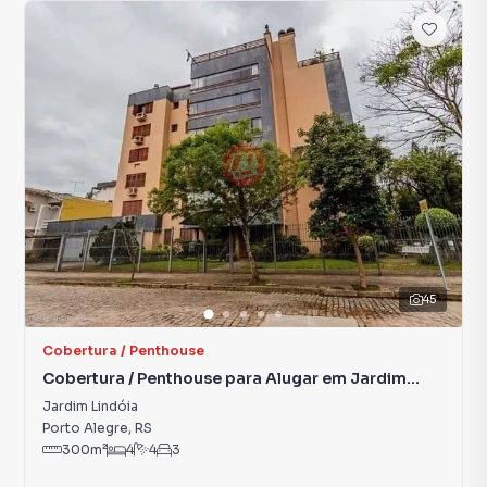
45
Cobertura / Penthouse
Cobertura / Penthouse para Alugar em Jardim
Lindóia
Jardim Lindóia
Porto Alegre
,
RS
300
m²
4
4
3