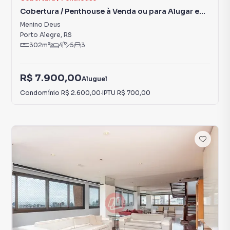
Cobertura / Penthouse à Venda ou para Alugar em
Menino Deus
Menino Deus
Porto Alegre
,
RS
302
m²
4
5
3
R$ 7.900,00
Aluguel
Condomínio
R$ 2.600,00
·
IPTU
R$ 700,00