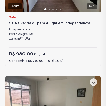
Vídeo
14
Sala
Sala à Venda ou para Alugar em Independência
Independência
Porto Alegre
,
RS
70
m²
1
1
R$ 980,00
Aluguel
Condomínio
R$ 750,00
·
IPTU
R$ 207,41