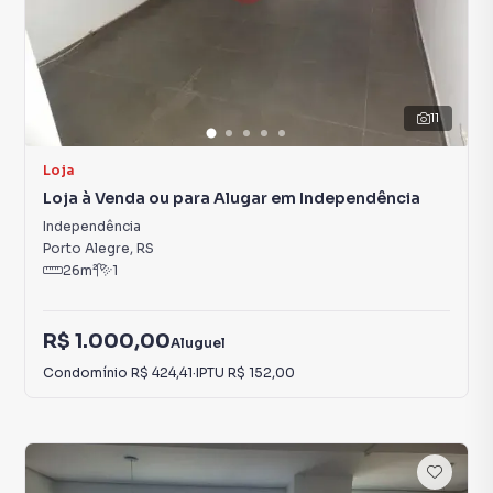
11
Loja
Loja à Venda ou para Alugar em Independência
Independência
Porto Alegre
,
RS
26
m²
1
R$ 1.000,00
Aluguel
Condomínio
R$ 424,41
·
IPTU
R$ 152,00