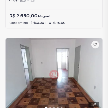
31
m²
1
1
1
R$ 2.650,00
Aluguel
Condomínio
R$ 430,00
·
IPTU
R$ 70,00
12