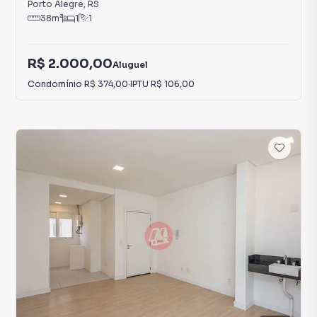
Porto Alegre
,
RS
38
m²
1
1
R$ 2.000,00
Aluguel
Condomínio
R$ 374,00
·
IPTU
R$ 106,00