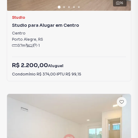
16
Studio
Studio para Alugar em Centro
Centro
Porto Alegre
,
RS
37
m²
1
1
R$ 2.200,00
Aluguel
Condomínio
R$ 374,00
·
IPTU
R$ 99,15