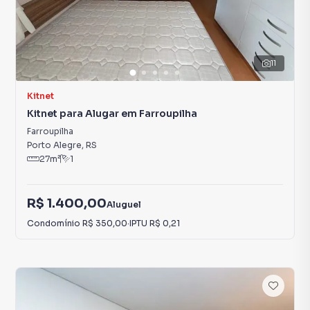
11
Kitnet
Kitnet para Alugar em Farroupilha
Farroupilha
Porto Alegre
,
RS
27
m²
1
R$ 1.400,00
Aluguel
Condomínio
R$ 350,00
·
IPTU
R$ 0,21