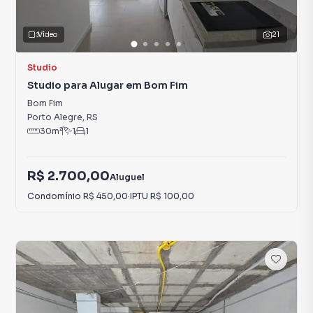
Vídeo
21
Studio
Studio para Alugar em Bom Fim
Bom Fim
Porto Alegre
,
RS
30
m²
1
1
R$ 2.700,00
Aluguel
Condomínio
R$ 450,00
·
IPTU
R$ 100,00