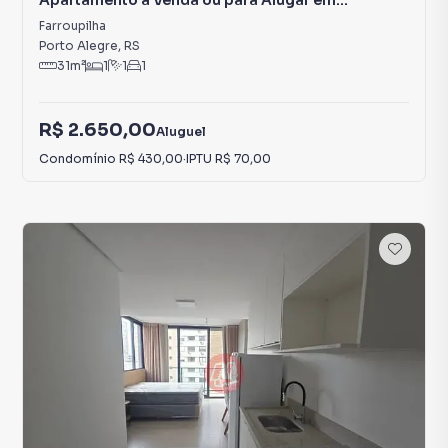
Apartamento à Venda ou para Alugar em
Farroupilha
Farroupilha
Porto Alegre
,
RS
31
m²
1
1
1
R$ 2.650,00
Aluguel
Condomínio
R$ 430,00
·
IPTU
R$ 70,00