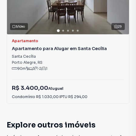
Vídeo
29
Apartamento
Apartamento para Alugar em Santa Cecília
Santa Cecília
Porto Alegre
,
RS
90
m²
3
2
1
R$ 3.400,00
Aluguel
Condomínio
R$ 1.030,00
·
IPTU
R$ 294,00
Explore outros imóveis