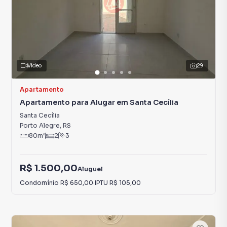
Vídeo
29
Apartamento
Apartamento para Alugar em Santa Cecília
Santa Cecília
Porto Alegre
,
RS
80
m²
2
3
R$ 1.500,00
Aluguel
Condomínio
R$ 650,00
·
IPTU
R$ 105,00