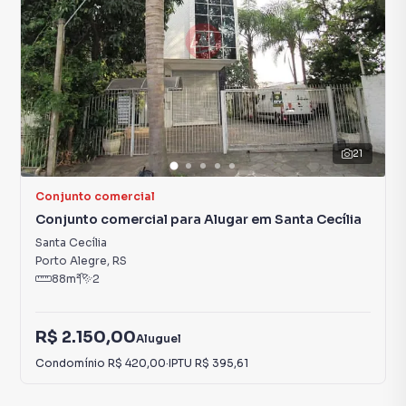
21
Conjunto comercial
Conjunto comercial para Alugar em Santa Cecília
Santa Cecília
Porto Alegre
,
RS
88
m²
2
R$ 2.150,00
Aluguel
Condomínio
R$ 420,00
·
IPTU
R$ 395,61