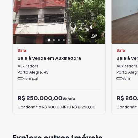
18
Sala
Sala
Sala à Venda em Auxiliadora
Sala à Ve
Auxiliado
Auxiliadora
Auxiliadora
Porto Alegre
,
RS
Porto Aleg
45
m²
1
45
m²
R$ 250.000,00
R$ 260
Venda
Condomínio
R$ 700,00
·
IPTU
R$ 2.250,00
Condomín