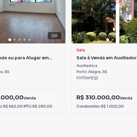
5
Sala
nda ou para Alugar em
Sala à Venda em Auxiliado
ra
Auxiliadora
re
,
RS
Porto Alegre
,
RS
70
m²
2
.000,00
R$ 310.000,00
Venda
Venda
io
R$ 662,00
·
IPTU
R$ 290,00
Condomínio
R$ 1.000,00