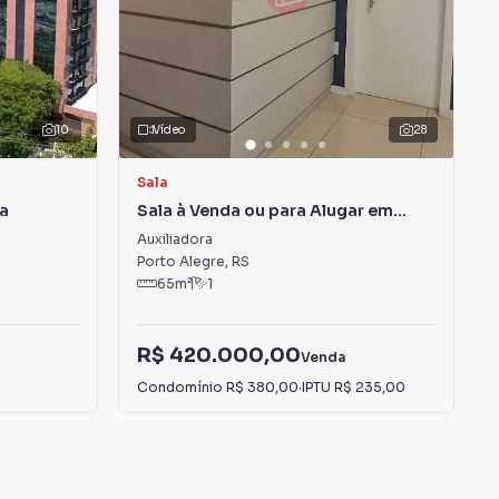
10
Vídeo
28
Sala
ra
Sala à Venda ou para Alugar em
Auxiliadora
Auxiliadora
Porto Alegre
,
RS
65
m²
1
R$ 420.000,00
Venda
Condomínio
R$ 380,00
·
IPTU
R$ 235,00