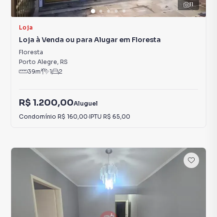
11
Loja
Loja à Venda ou para Alugar em Floresta
Floresta
Porto Alegre
,
RS
39
m²
1
2
R$ 1.200,00
Aluguel
Condomínio
R$ 160,00
·
IPTU
R$ 65,00