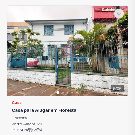
29
Casa
Casa para Alugar em Floresta
Floresta
Porto Alegre
,
RS
530
m²
2
4