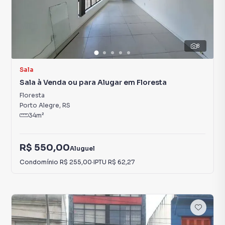
8
Sala
Sala à Venda ou para Alugar em Floresta
Floresta
Porto Alegre
,
RS
34
m²
R$ 550,00
Aluguel
Condomínio
R$ 255,00
·
IPTU
R$ 62,27