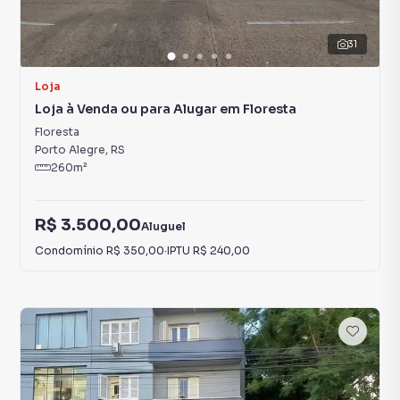
31
Loja
Loja à Venda ou para Alugar em Floresta
Floresta
Porto Alegre
,
RS
260
m²
R$ 3.500,00
Aluguel
Condomínio
R$ 350,00
·
IPTU
R$ 240,00