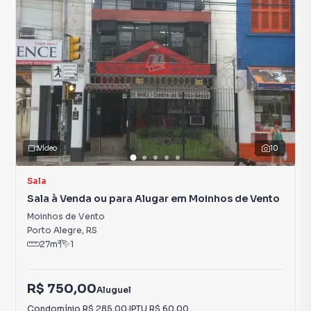
Vídeo
10
Sala
Sala à Venda ou para Alugar em Moinhos de Vento
Moinhos de Vento
Porto Alegre
,
RS
27
m²
1
R$ 750,00
Aluguel
Condomínio
R$ 285,00
·
IPTU
R$ 60,00