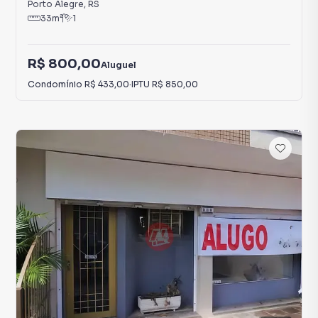
Porto Alegre
,
RS
33
m²
1
R$ 800,00
Aluguel
Condomínio
R$ 433,00
·
IPTU
R$ 850,00