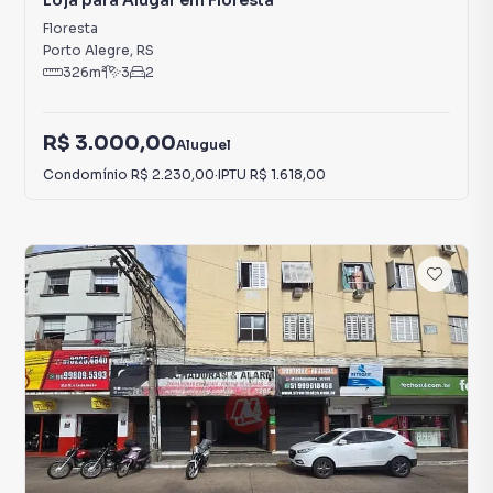
Loja para Alugar em Floresta
Floresta
Porto Alegre
,
RS
326
m²
3
2
R$ 3.000,00
Aluguel
Condomínio
R$ 2.230,00
·
IPTU
R$ 1.618,00