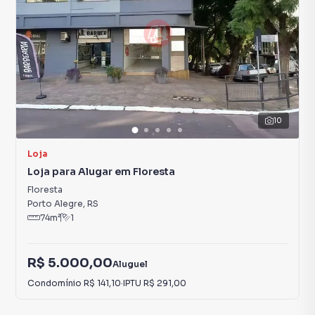
10
Loja
Loja para Alugar em Floresta
Floresta
Porto Alegre
,
RS
74
m²
1
R$ 5.000,00
Aluguel
Condomínio
R$ 141,10
·
IPTU
R$ 291,00