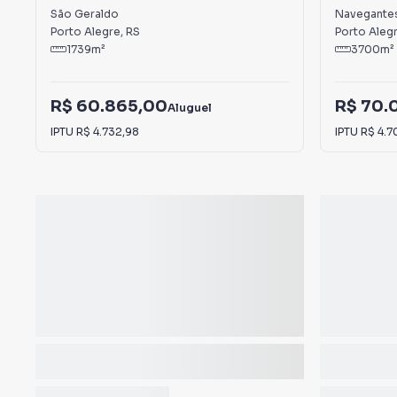
São Geraldo
São Geraldo
Navegante
Porto Alegre
,
RS
Porto Aleg
1739
m²
3700
m²
R$ 60.865,00
R$ 70.
Aluguel
IPTU
R$ 4.732,98
IPTU
R$ 4.7