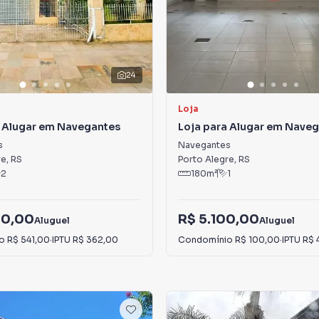
24
Loja
a Alugar em Navegantes
Loja para Alugar em Nave
s
Navegantes
re
,
RS
Porto Alegre
,
RS
2
180
m²
1
00,00
R$ 5.100,00
Aluguel
Aluguel
io
R$ 541,00
·
IPTU
R$ 362,00
Condomínio
R$ 100,00
·
IPTU
R$ 