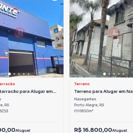
11
Barracão
Terreno
Barracão para Alugar em
Terreno para Alugar em N
tes
s
Navegantes
re
,
RS
Porto Alegre
,
RS
3
3
1800
m²
00,00
R$ 16.800,00
Aluguel
Aluguel