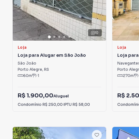
10
Loja
Loja
Loja para Alugar em São João
Loja par
São João
Navegante
Porto Alegre
,
RS
Porto Aleg
60
m²
1
270
m²
R$ 1.900,00
R$ 2.5
Aluguel
Condomínio
R$ 250,00
·
IPTU
R$ 58,00
Condomín