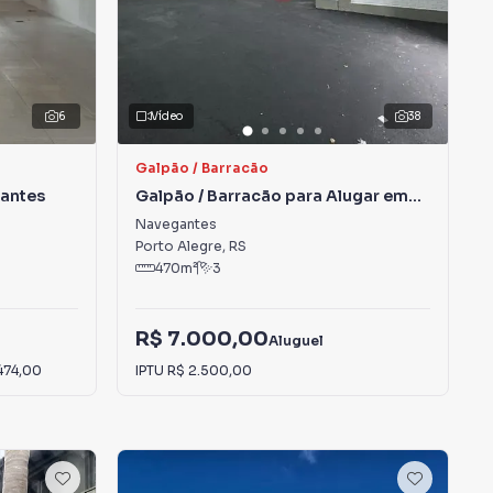
6
Vídeo
38
Galpão / Barracão
gantes
Galpão / Barracão para Alugar em
Navegantes
Navegantes
Porto Alegre
,
RS
470
m²
3
R$ 7.000,00
Aluguel
474,00
IPTU
R$ 2.500,00