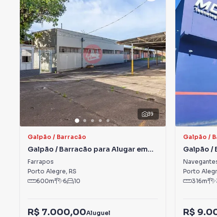
39
Galpão / Barracão
Galpão / 
Galpão / Barracão para Alugar em
Galpão / 
Farrapos
Navegan
Farrapos
Navegante
Porto Alegre
,
RS
Porto Aleg
600
m²
6
10
316
m²
R$ 7.000,00
R$ 9.0
Aluguel