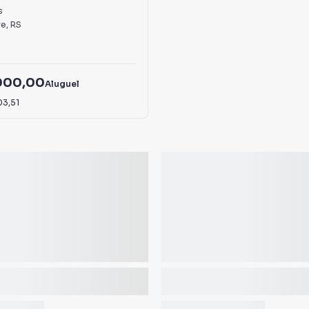
s
re
,
RS
000,00
Aluguel
03,51