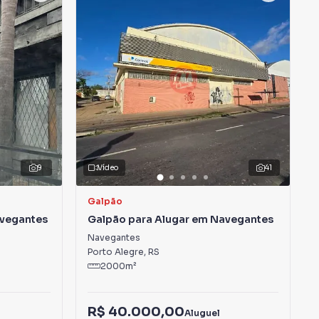
9
Vídeo
41
Galpão
avegantes
Galpão para Alugar em Navegantes
Navegantes
Porto Alegre
,
RS
2000
m²
R$ 40.000,00
Aluguel