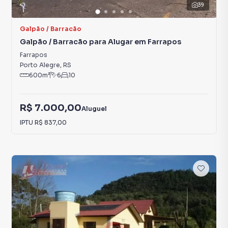
39
Galpão / Barracão
Galpão / Barracão para Alugar em Farrapos
Farrapos
Porto Alegre
,
RS
600
m²
6
10
R$ 7.000,00
Aluguel
IPTU
R$ 837,00