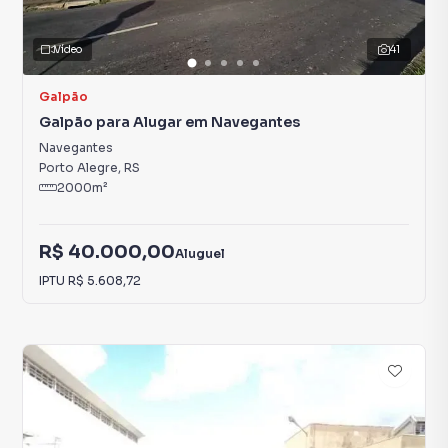
Vídeo
41
Galpão
Galpão para Alugar em Navegantes
Navegantes
Porto Alegre
,
RS
2000
m²
R$ 40.000,00
Aluguel
IPTU
R$ 5.608,72