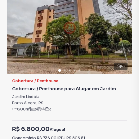
45
Cobertura / Penthouse
Cobertura / Penthouse para Alugar em Jardim
Lindóia
Jardim Lindóia
Porto Alegre
,
RS
300
m²
4
4
3
R$ 6.800,00
Aluguel
Condomínio
R$ 736,00
·
IPTU
R$ 806,51