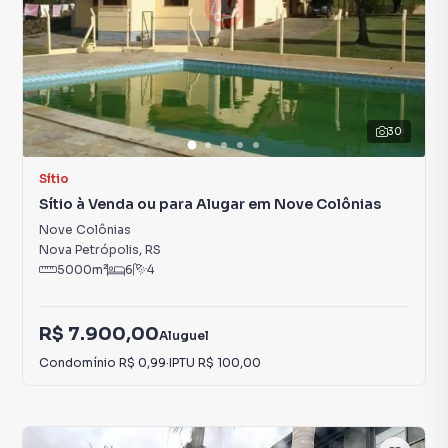
30
Sítio
Sítio à Venda ou para Alugar em Nove Colônias
Nove Colônias
Nova Petrópolis
,
RS
5000
m²
6
4
R$ 7.900,00
Aluguel
Condomínio
R$ 0,99
·
IPTU
R$ 100,00