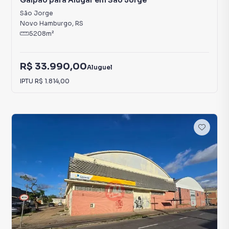
Galpão para Alugar em São Jorge
São Jorge
Novo Hamburgo
,
RS
5208
m²
R$ 33.990,00
Aluguel
IPTU
R$ 1.814,00