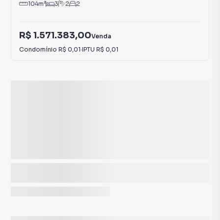
104
m²
3
2
2
R$ 1.571.383,00
Venda
Condomínio
R$ 0,01
·
IPTU
R$ 0,01