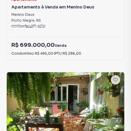
Apartamento à Venda em Menino Deus
Menino Deus
Porto Alegre
,
RS
70
m²
2
2
1
R$ 699.000,00
Venda
Condomínio
R$ 495,00
·
IPTU
R$ 286,00