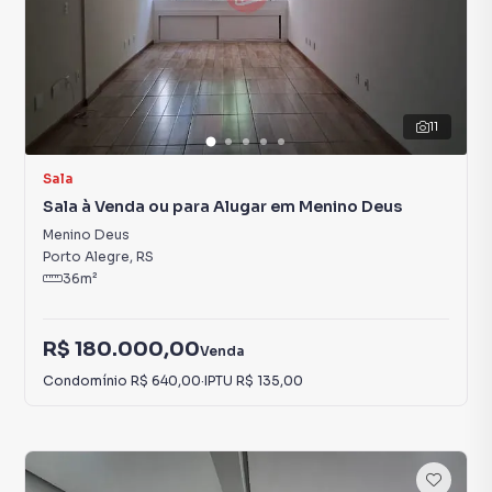
11
Sala
Sala à Venda ou para Alugar em Menino Deus
Menino Deus
Porto Alegre
,
RS
36
m²
R$ 180.000,00
Venda
Condomínio
R$ 640,00
·
IPTU
R$ 135,00