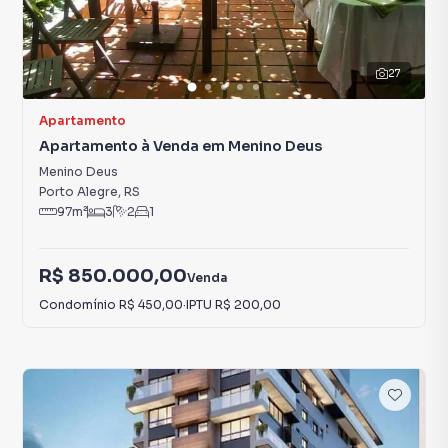
27
Apartamento
Apartamento à Venda em Menino Deus
Menino Deus
Porto Alegre
,
RS
97
m²
3
2
1
R$ 850.000,00
Venda
Condomínio
R$ 450,00
·
IPTU
R$ 200,00