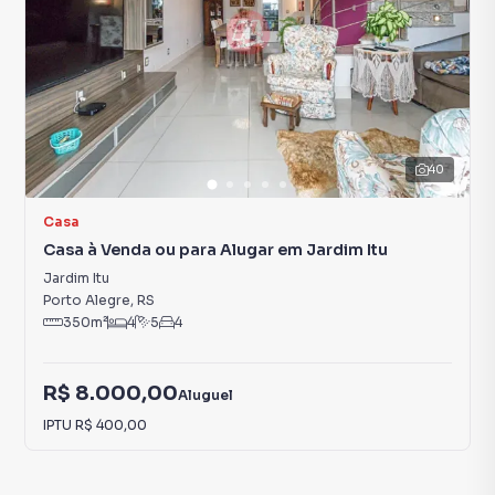
40
Casa
Casa à Venda ou para Alugar em Jardim Itu
Jardim Itu
Porto Alegre
,
RS
350
m²
4
5
4
R$ 8.000,00
Aluguel
IPTU
R$ 400,00