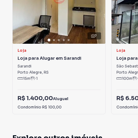
7
Loja
Loja
Loja para Alugar em Sarandi
Loja para
Sarandi
São Sebast
Porto Alegre
,
RS
Porto Aleg
15
m²
1
100
m²
R$ 1.400,00
R$ 6.5
Aluguel
Condomínio
R$ 100,00
Condomín