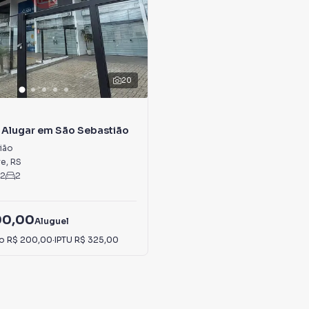
20
 Alugar em São Sebastião
ião
re
,
RS
2
2
00,00
Aluguel
io
R$ 200,00
·
IPTU
R$ 325,00