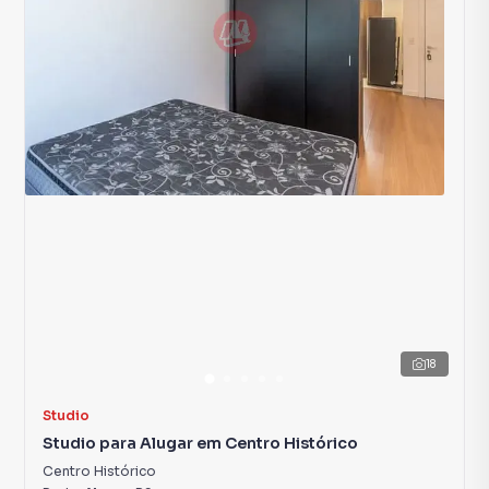
18
Studio
Studio para Alugar em Centro Histórico
Centro Histórico
Porto Alegre
,
RS
37
m²
1
R$ 1.900,00
Aluguel
Condomínio
R$ 374,00
·
IPTU
R$ 109,00