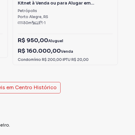
Kitnet à Venda ou para Alugar em
Ap
Petrópolis
Far
Petrópolis
Far
Porto Alegre
,
RS
Por
30
m²
1
1
R$ 950,00
R$
Aluguel
R$ 160.000,00
R$
Venda
Condomínio
R$ 200,00
·
IPTU
R$ 20,00
Con
eis em
Centro Histórico
eiro.