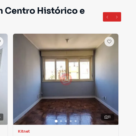
m Centro Histórico e
5
11
V
Kitnet
Apa