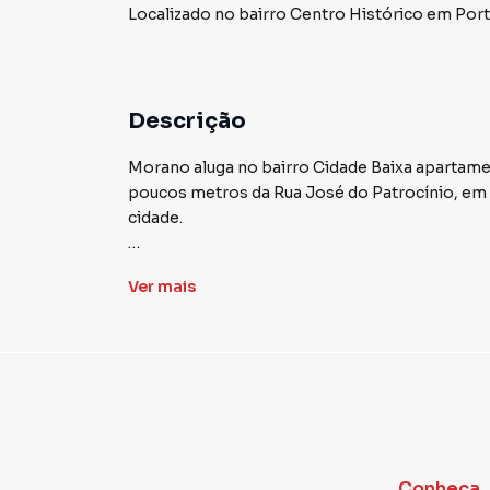
Localizado
no bairro Centro Histórico
em Port
Descrição
Morano aluga no bairro Cidade Baixa apartamen
poucos metros da Rua José do Patrocínio, em u
cidade.
O imóvel conta com living e dormitório bem il
Ver
mais
proporcionando mais praticidade no dia a dia.
Possui fácil acesso a transporte público, além
bairro oferece.
📲 Agende sua visita com a Morano Imobiliária
Conheça