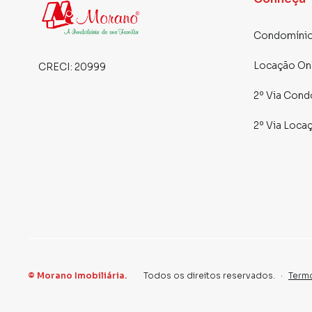
Condomínio
Locação On
CRECI:
20999
2º Via Cond
2º Via Loca
©
Morano Imobiliária
.
Todos os direitos reservados.
·
Term