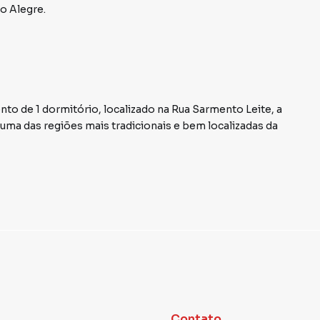
o Alegre
.
to de 1 dormitório, localizado na Rua Sarmento Leite, a
ma das regiões mais tradicionais e bem localizadas da
uminados, além de área de serviço separada,
 de estar próximo a comércios, serviços e tudo o que o
 e a Morano encontra você lá!
Contato