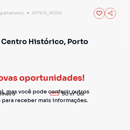
Apartamento
AP7619_MORA
Centro Histórico, Porto
ovas oportunidades!
el, mas você pode conferir outros
nheiro
50 m²
útil
o para receber mais informações.