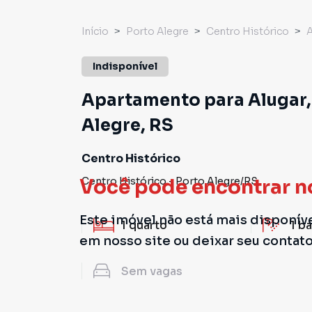
Início
Porto Alegre
Centro Histórico
Indisponível
Apartamento para Alugar, 
Alegre, RS
Centro Histórico
Centro Histórico
-
Porto Alegre
/
RS
Você pode encontrar n
Este imóvel não está mais disponív
1
quarto
1
ba
em nosso site ou deixar seu contat
Sem
vagas