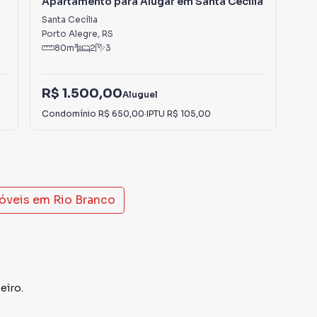
Apartamento para Alugar em Santa Cecília
Ap
Santa Cecília
Par
Porto Alegre
,
RS
Por
80
m²
2
3
R$ 1.500,00
R$
Aluguel
Condomínio
R$ 650,00
·
IPTU
R$ 105,00
Con
móveis em
Rio Branco
eiro.