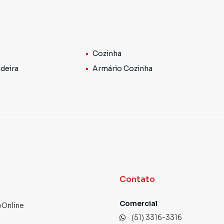
a de serviço separada com tanque, proporcionando mais
, garantindo mais silêncio e tranquilidade, além de
Cozinha
iluminação natural.
deira
Armário Cozinha
excelente localização.
e agende sua visita. A Morano encontra você lá!
Contato
Comercial
Online
(51) 3316-3316