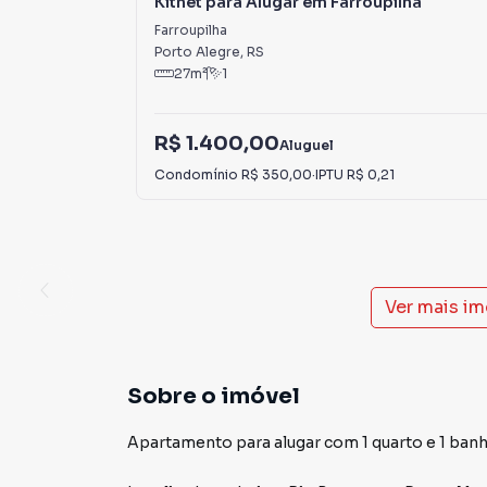
Kitnet para Alugar em Farroupilha
Farroupilha
Porto Alegre
,
RS
27
m²
1
R$ 1.400,00
Aluguel
Condomínio
R$ 350,00
·
IPTU
R$ 0,21
Ver mais i
Sobre o imóvel
Apartamento para alugar com 1 quarto e 1 banh