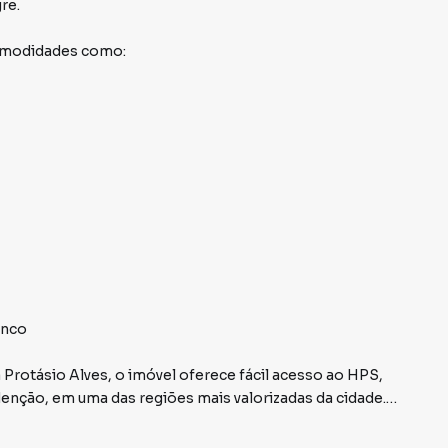
gre
.
comodidades como:
anco
 Protásio Alves, o imóvel oferece fácil acesso ao HPS,
edenção, em uma das regiões mais valorizadas da cidade.
eformado e pronto para morar. Possui banheiro social