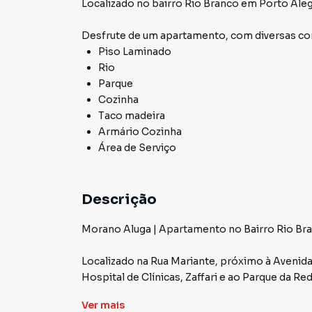
Localizado
no bairro Rio Branco
em Porto Ale
Desfrute de
um apartamento
, com diversas 
Piso Laminado
Rio
Parque
Cozinha
Taco madeira
Armário Cozinha
Área de Serviço
Descrição
Morano Aluga | Apartamento no Bairro Rio Br
Localizado na Rua Mariante, próximo à Avenida
Hospital de Clínicas, Zaffari e ao Parque da R
Ver
mais
O apartamento conta com 1 dormitório, está r