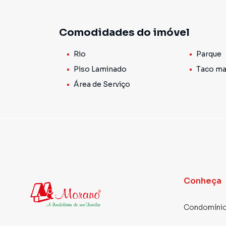
com box de vidro, cozinha com armários e áre
praticidade no dia a dia.
Comodidades do imóvel
A unidade está localizada nos fundos do prédio
Rio
Parque
possuir posição solar leste, oferecendo ótima 
Piso Laminado
Taco ma
Ideal para quem busca conforto, praticidade e 
Área de Serviço
📲 Entre em contato com a Morano Imobiliária 
Conheça
Condomínio