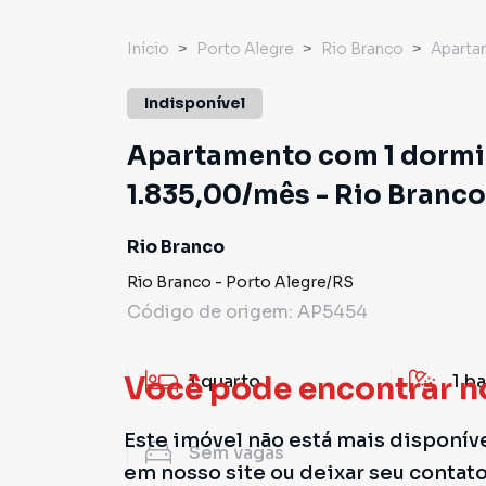
Início
Porto Alegre
Rio Branco
Aparta
Indisponível
Apartamento com 1 dormitó
1.835,00/mês - Rio Branco
Rio Branco
Rio Branco
-
Porto Alegre
/
RS
Código de origem:
AP5454
1
quarto
1
ba
Você pode encontrar n
Este imóvel não está mais disponív
Sem
vagas
em nosso site ou deixar seu contat