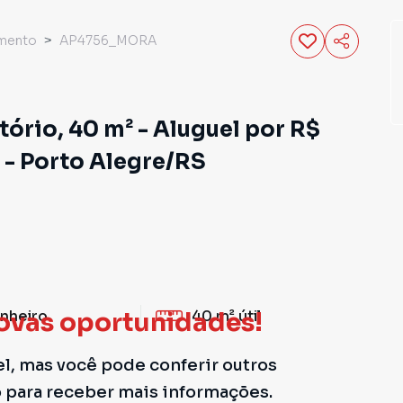
mento
AP4756_MORA
rio, 40 m² - Aluguel por R$
 - Porto Alegre/RS
nheiro
40 m²
útil
ovas oportunidades!
el, mas você pode conferir outros
o para receber mais informações.