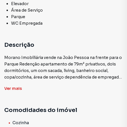
Elevador
Área de Serviço
Parque
WC Empregada
Descrição
Morano Imobiliária vende na João Pessoa na frente para o
Parque Redenção apartamento de 79m² privativos, dois
dormitórios, um com sacada, living, banheiro social,
copa/cozinha, área de serviço dependência de empregada
e banheiro auxiliar. Bem iluminado com sol leste. Piso
Ver
mais
parquet. Prédio com elevador e zelador. Localizado no
bairro Cidade Baixa, próximo do Zaffari da Lima e Silva, da
UFRGS .Agende visita com a Morano Imobiliária.
Comodidades do imóvel
Cozinha