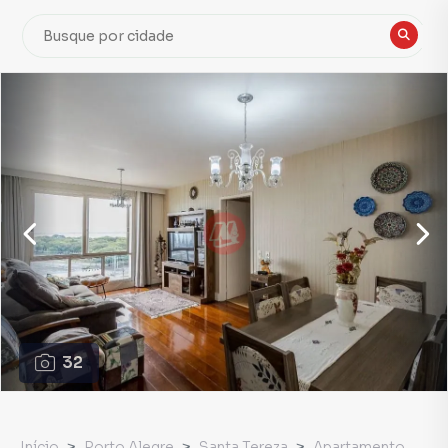
32
Início
Porto Alegre
Santa Tereza
Apartamento