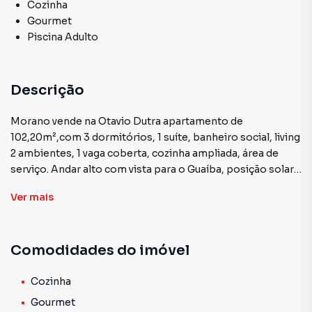
Cozinha
Gourmet
Piscina Adulto
Descrição
Morano vende na Otavio Dutra apartamento de
102,20m²,com 3 dormitórios, 1 suíte, banheiro social, living
2 ambientes, 1 vaga coberta, cozinha ampliada, área de
serviço. Andar alto com vista para o Guaíba, posição solar
norte/ oeste , amplo, confortável, arejado, com toda infra
Ver
mais
estrutura, possui portaria presencial 24 horas, piscina
adulto e infantil, espaço gourmet, espaço fitness, salão de
festas, jardins, dois elevadores. Muito bem localizado,
Comodidades do imóvel
entre a Av. Praia de Belas e Silveiro, próximo ao Parque
Marinha do Brasil, Orla do Guaíba, Hospital Mãe de Deus,
Shopping Praia de Belas, Bairro Menino Deus, farmácias,
Cozinha
academias, escolas infantis, restaurantes, comércio em
Gourmet