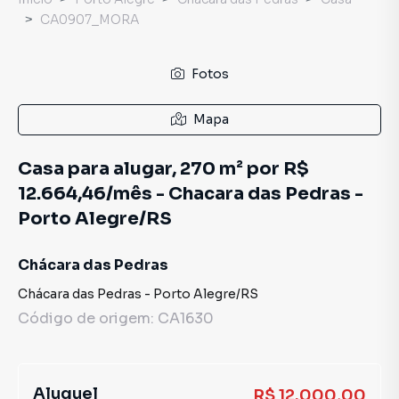
CA0907_MORA
Fotos
Mapa
Casa para alugar, 270 m² por R$
12.664,46/mês - Chacara das Pedras -
Porto Alegre/RS
Chácara das Pedras
Chácara das Pedras
-
Porto Alegre
/
RS
Código de origem:
CA1630
Aluguel
R$ 12.000,00