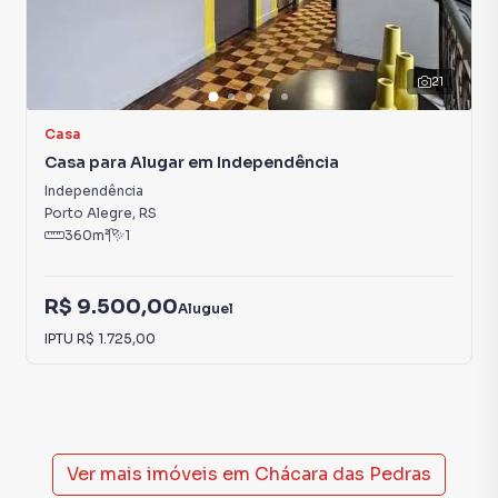
21
Casa
Casa para Alugar em Independência
Independência
Porto Alegre
,
RS
360
m²
1
R$ 9.500,00
Aluguel
IPTU
R$ 1.725,00
Ver mais imóveis em
Chácara das Pedras