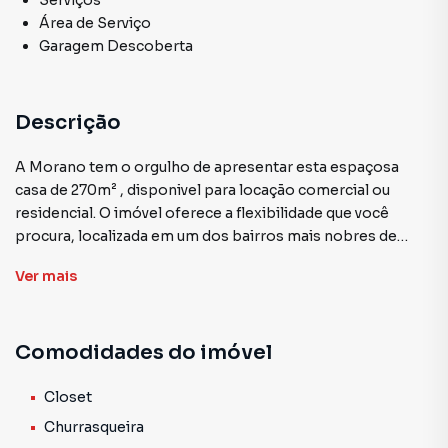
Serviços
Área de Serviço
Garagem Descoberta
Descrição
A Morano tem o orgulho de apresentar esta espaçosa
casa de 270m² , disponivel para locação comercial ou
residencial. O imóvel oferece a flexibilidade que você
procura, localizada em um dos bairros mais nobres de
Porto Alegre. Com um design funcional e uma excelente
Ver
mais
localização, é ideal para quem deseja combinar conforto e
visibilidade. Destaques do Imóvel: Sala de Jantar Integrada
ao Living: Perfeita para receber familiares e amigos.
Comodidades do imóvel
Cozinha e Lavanderia: Práticas e bem distribuídas. Três
Dormitórios: Incluindo uma suíte luxuosa com banheira e
closet integrado. Dois Banheiros Sociais: Conforto e
Closet
praticidade para todos. Espaço com Churrasqueira e
Churrasqueira
Amplo Pátio: Ideal para momentos de lazer e