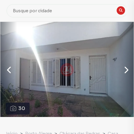
30
Início
Porto Alegre
Chácara das Pedras
Casa