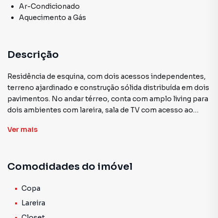
Ar-Condicionado
Aquecimento a Gás
Descrição
Residência de esquina, com dois acessos independentes,
terreno ajardinado e construção sólida distribuída em dois
pavimentos. No andar térreo, conta com amplo living para
dois ambientes com lareira, sala de TV com acesso ao
pátio interno e piscina, copa e cozinha completas, além de
Ver
mais
gabinete, dois lavabos, louçaria e garagem coberta com
churrasqueira para até quatro veículos.
Comodidades do imóvel
No pavimento superior, são três suítes amplas, todas com
sacada e banheiros com hidromassagem. A suíte master
possui closet espaçoso, assim como a segunda suíte. O
Copa
imóvel dispõe de gás central, aquecimento de água em
Lareira
todos os ambientes, ar-condicionado split nas áreas
Closet