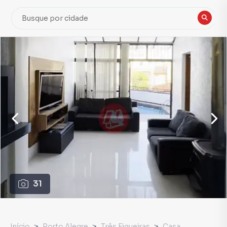
31
Início
Porto Alegre
Três Figueiras
Casa