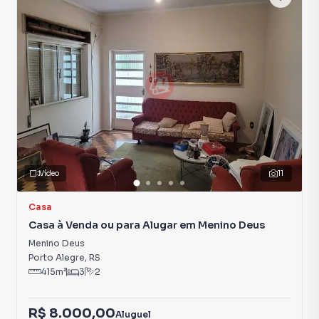
Vídeo
11
Casa
Casa à Venda ou para Alugar em Menino Deus
Menino Deus
Porto Alegre
,
RS
415
m²
3
2
R$ 8.000,00
Aluguel