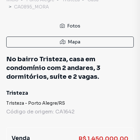
CA0895_MORA
Fotos
Mapa
No bairro Tristeza, casa em
condomínio com 2 andares, 3
dormitórios, suíte e 2 vagas.
Tristeza
Tristeza
-
Porto Alegre
/
RS
Código de origem:
CA1642
Venda
R$ 1.450.000,00