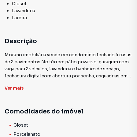
Closet
Lavanderia
Lareira
Descrição
Morano imobiliária vende em condomínio fechado 4 casas
de 2 pavimentos.No térreo: pátio privativo, garagem com
vaga para 2 veículos, lavanderia e banheiro de serviço,
fechadura digital com abertura por senha, esquadrias em
alumínio ripado na porta de entrada e portão de garagem.
Ver
mais
No 1º andar: Ampla área de estar e jantar com piso
porcelanato, escada e lareira revestidas em granito,
churrasqueira, sacada com guarda corpo em vidro e lavabo.
Comodidades do imóvel
No 2º andar: 3 suítes, sendo uma master com closet, com
esquadrias em alumínio e persianas motorizadas, sacada
em duas suítes, claraboia em dois banheiros e na escadaria
Closet
de acesso. Próximo das avenidas Otto Niemeyer e
Porcelanato