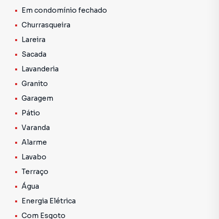
Wenceslau Escobar.
Em condomínio fechado
Churrasqueira
Agende visita com Morano Imobiliária .
Lareira
Sacada
Lavanderia
Granito
Garagem
Pátio
Varanda
Alarme
Lavabo
Terraço
Água
Energia Elétrica
Com Esgoto