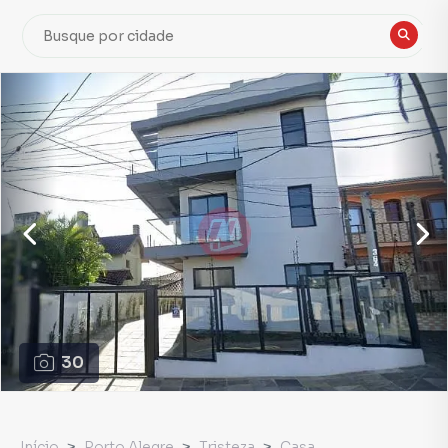
30
Início
Porto Alegre
Tristeza
Casa