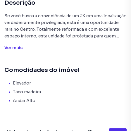
Descrição
Se você busca a conveniência de um JK em uma localização
verdadeiramente privilegiada, esta é uma oportunidade
rara no Centro. Totalmente reformada e com excelente
espaço interno, esta unidade foi projetada para quem
valoriza um cotidiano funcional e sem complicações.
Ver
mais
Conforto Garantido: Ambiente amplo, moderno e pronto
para morar.
Comodidades do imóvel
Acessibilidade Total: Edifício com elevadores, facilitando o
seu dia a dia e o transporte de compras.
Elevador
Taco madeira
Localização Estratégica: No coração da cidade, cercado
Andar Alto
por todas as facilidades que você precisa.
Privacidade: Banheiro privativo bem distribuído.
Agende sua visita com a Morano Imobiliária e surpreenda-