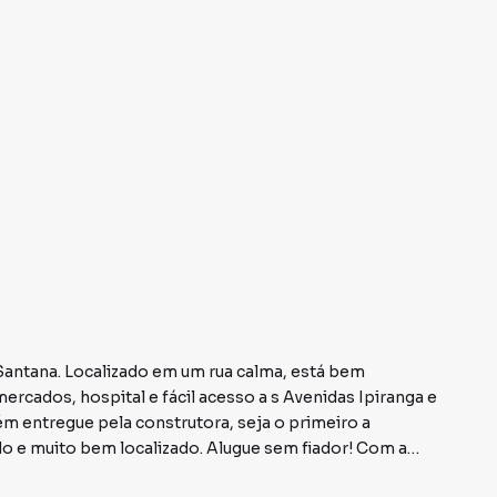
Santana. Localizado em um rua calma, está bem
ercados, hospital e fácil acesso a s Avenidas Ipiranga e
m entregue pela construtora, seja o primeiro a
do e muito bem localizado. Alugue sem fiador! Com a
 Oferecemos diversas opções de garantia para sua