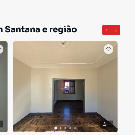
m Santana e região
3
22