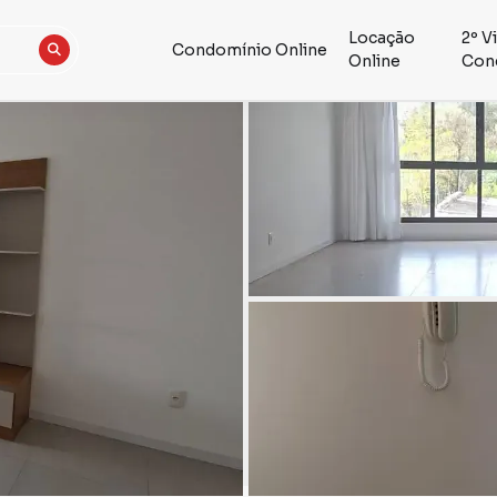
Locação
2º V
Condomínio Online
Online
Con