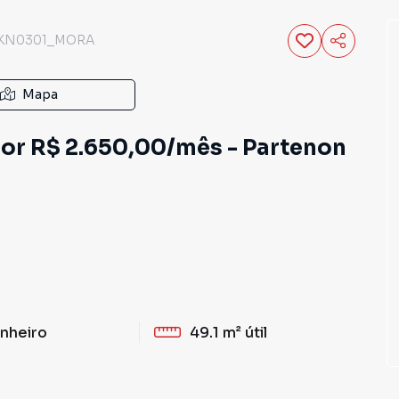
KN0301_MORA
Mapa
 por R$ 2.650,00/mês - Partenon
nheiro
49.1 m²
útil