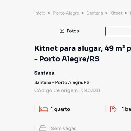
Início
Porto Alegre
Santana
Kitnet
Fotos
Kitnet para alugar, 49 m²
- Porto Alegre/RS
Santana
Santana
-
Porto Alegre
/
RS
Código de origem:
KN0330
1
quarto
1
ba
Sem
vagas