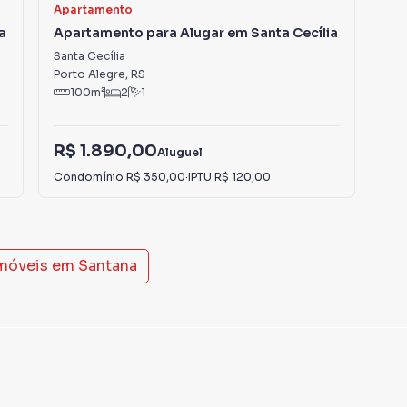
Apartamento
Kit
a
Apartamento para Alugar em Santa Cecília
Kit
Santa Cecília
Rio
Porto Alegre
,
RS
Por
100
m²
2
1
R$ 1.890,00
R$
Aluguel
Condomínio
R$ 350,00
·
IPTU
R$ 120,00
Con
imóveis em
Santana