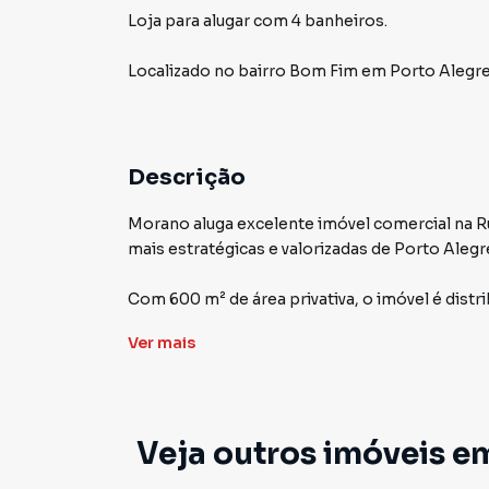
Loja para alugar com 4 banheiros.
Localizado
no bairro Bom Fim
em Porto Alegr
Descrição
Morano aluga excelente imóvel comercial na R
mais estratégicas e valorizadas de Porto Alegr
Com 600 m² de área privativa, o imóvel é dist
para diferentes atividades comerciais, clínica
Ver
mais
4 banheiros e piso laminado, proporcionando 
A localização é um grande diferencial, próxim
com fácil acesso às principais vias da cidade e 
Veja outros imóveis e
Condições de negociação facilitadas, ideais p