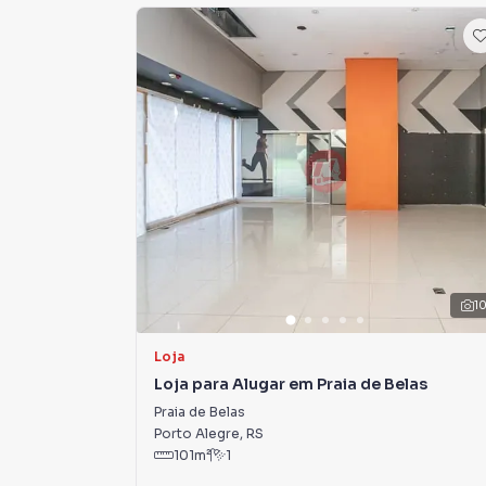
Agende sua visita com a Morano Imobiliária
1
Loja
Loja para Alugar em Praia de Belas
Praia de Belas
Porto Alegre
,
RS
101
m²
1