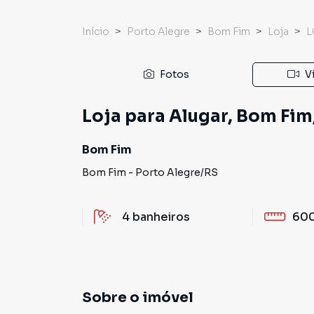
Início
Porto Alegre
Bom Fim
Loja
L
Fotos
V
Loja para Alugar, Bom Fim
Bom Fim
Bom Fim
-
Porto Alegre
/
RS
4
banheiros
600
Sobre o imóvel