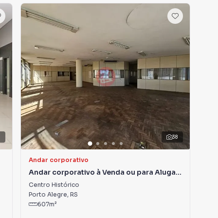
0
38
Andar corporativo
Loj
Andar corporativo à Venda ou para Alugar
Loj
em Centro Histórico
Centro Histórico
Cen
Porto Alegre
,
RS
Por
607
m²