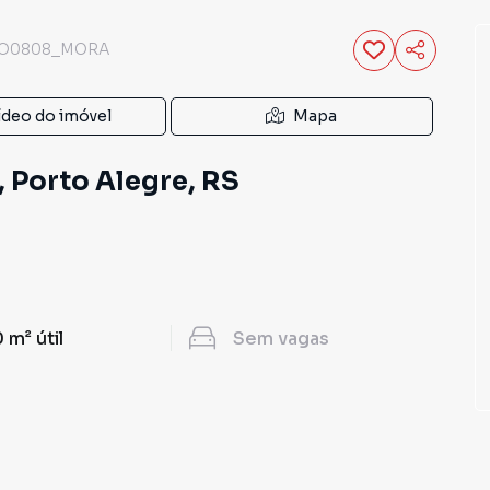
O0808_MORA
ídeo do imóvel
Mapa
, Porto Alegre, RS
 m²
útil
Sem
vagas