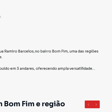
e
.
ua Ramiro Barcelos,no bairro Bom Fim, uma das regiões
e.
ribuído em 3 andares, oferecendo ampla versatilidade
s, escolas, escritórios ou sedes corporativas. Conta com
conforto e funcionalidade aos ambientes.
o ao Hospital de Clínicas, HPS e ao Parque da Redenção,
excelente visibilidade.
m Bom Fim e região
ara a implantação do seu negócio.