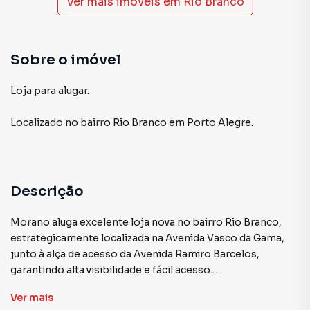
Ver mais imóveis em
Rio Branco
Sobre o imóvel
Loja para alugar.
Localizado
no bairro Rio Branco
em Porto Alegre
.
Descrição
Morano aluga excelente loja nova no bairro Rio Branco,
estrategicamente localizada na Avenida Vasco da Gama,
junto à alça de acesso da Avenida Ramiro Barcelos,
garantindo alta visibilidade e fácil acesso.
Ver
mais
O imóvel conta com 64,90 m² de área privativa e 52,50 m²