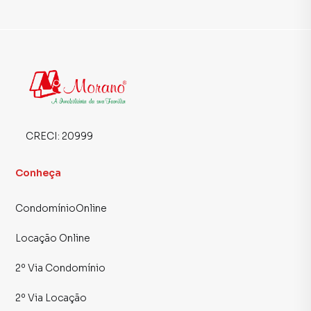
de área externa, oferecendo um espaço versátil, ideal para
diversos segmentos comerciais. A configuração permite
ótima adaptação para atendimento ao público, exposição
de produtos ou operação de serviços, além de
proporcionar diferencial competitivo com área externa
exclusiva.
A localização privilegiada, em uma das regiões mais
dinâmicas da cidade, agrega valorização e praticidade ao
CRECI:
20999
seu negócio, com fluxo constante e proximidade a
importantes vias de Porto Alegre.
Conheça
Faça contato e agende sua visita - A Morano encontra você
CondomínioOnline
lá!
Locação Online
2º Via Condomínio
2º Via Locação