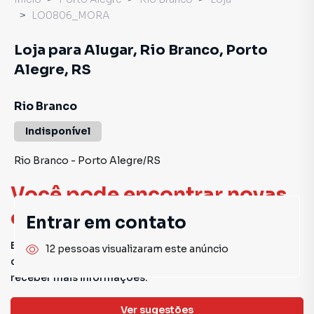
LO0806_MORA
Loja para Alugar, Rio Branco, Porto
Alegre, RS
Rio Branco
Indisponível
Rio Branco
-
Porto Alegre
/
RS
Você pode encontrar novas
oportunidades!
Entrar em contato
Este imóvel não está mais disponível, mas você pode
12 pessoas visualizaram este anúncio
conferir outros em nosso site ou deixar seu contato para
receber mais informações.
Ver sugestões