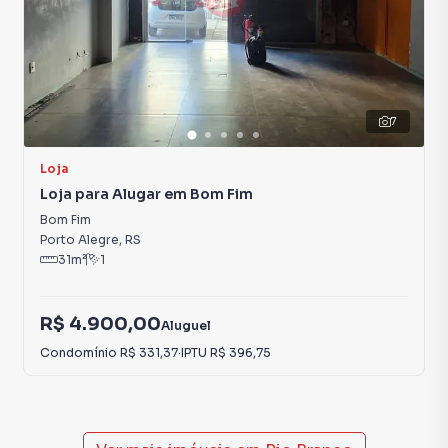
7
Loja
Loja para Alugar em Bom Fim
Bom Fim
Porto Alegre
,
RS
31
m²
1
R$ 4.900,00
Aluguel
Condomínio
R$ 331,37
·
IPTU
R$ 396,75