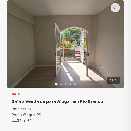
16
Sala
Sala à Venda ou para Alugar em Rio Branco
Rio Branco
Porto Alegre
,
RS
35
m²
1