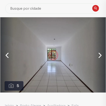
5
Início
Porto Alegre
Auxiliadora
Sala