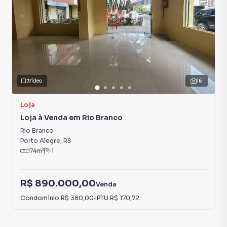
Vídeo
16
Loja
Loja à Venda em Rio Branco
Rio Branco
Porto Alegre
,
RS
74
m²
1
R$ 890.000,00
Venda
Condomínio
R$ 380,00
·
IPTU
R$ 170,72