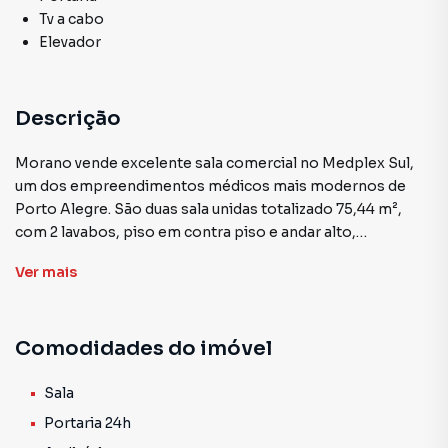
Tv a cabo
Elevador
Descrição
Morano vende excelente sala comercial no Medplex Sul,
um dos empreendimentos médicos mais modernos de
Porto Alegre. São duas sala unidas totalizado 75,44 m²,
com 2 lavabos, piso em contra piso e andar alto,
garantindo vista definida para o Guaíba.
Ver
mais
O condomínio oferece infraestrutura completa e de alto
padrão, com:
Comodidades do imóvel
Portaria 24 horas e controle de acesso por catracas
eletrônicas
CFTV e segurança permanente
Sala
6 elevadores, sendo 2 para macas
Portaria 24h
Auditório