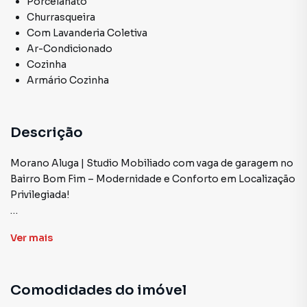
Porcelanato
Churrasqueira
Com Lavanderia Coletiva
Ar-Condicionado
Cozinha
Armário Cozinha
Descrição
Morano Aluga | Studio Mobiliado com vaga de garagem no
Bairro Bom Fim – Modernidade e Conforto em Localização
Privilegiada!
Com vaga de garagem, sacada e localizado em andar alto,
Ver
mais
este lindo studio mobiliado é ideal para quem busca
praticidade, estilo e qualidade de vida em um dos bairros
mais charmosos e vibrantes de Porto Alegre. (Sem vaga de
Comodidades do imóvel
garagem valor de aluguel R$ 3.900,00)