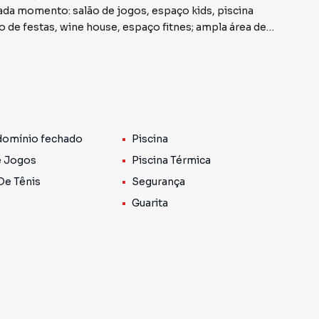
cada momento: salão de jogos, espaço kids, piscina
ão de festas, wine house, espaço fitnes; ampla área de
mo lago de 1600 m² com peixes para pesca esportiva com
ia 24 horas, zeladoria. Localizado a poucos km do centro
rretor especializado da Morano Imobiliária fone 51-
omínio fechado
Piscina
e Jogos
Piscina Térmica
De Tênis
Segurança
Guarita