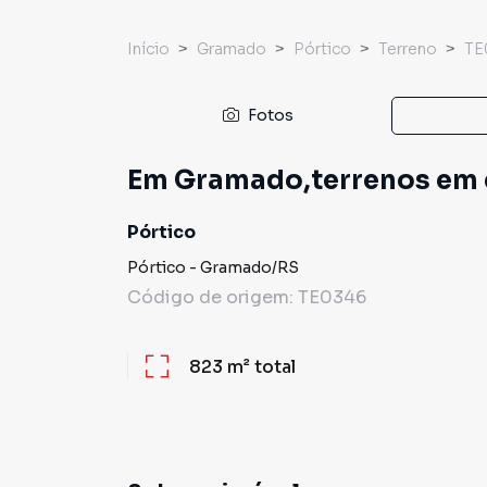
Início
Gramado
Pórtico
Terreno
TE
Fotos
Em Gramado,terrenos em 
Pórtico
Pórtico
-
Gramado
/
RS
Código de origem:
TE0346
823 m²
total