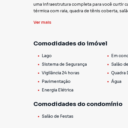
uma infraestrutura completa para você curtir 
térmica com raia, quadra de tênis coberta, sal
mata nativa preservada de 2,300 m², lindíssi
Ver
mais
pista de corrida ao redor, segurança e vigilânc
do centro da cidade. Agende sua visita com co
99282.4285
Comodidades do imóvel
Lago
Em cond
Sistema de Segurança
Salão d
Vigilância 24 horas
Quadra 
Pavimentação
Água
Energia Elétrica
Comodidades do condomínio
Salão de Festas