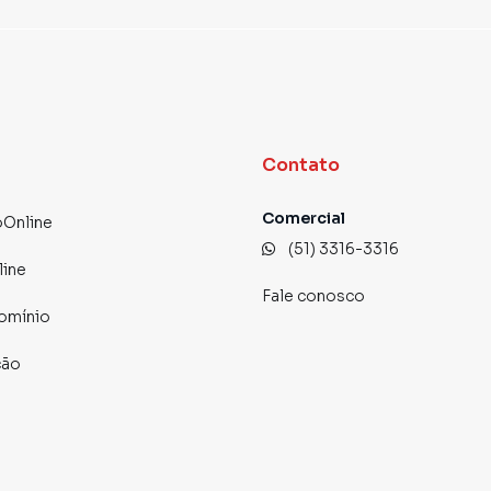
Contato
Comercial
Online
(51) 3316-3316
line
Fale conosco
omínio
ção