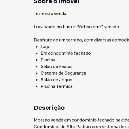
Sobre o imóvel
Terreno à venda.
Localizado
no bairro Pórtico
em Gramado
.
Desfrute de
um terreno
, com diversas comod
Lago
Em condomínio fechado
Piscina
Salão de Festas
Sistema de Segurança
Salão de Jogos
Piscina Térmica
Descrição
Morano vende em condomínio fechado na cidad
Condomínio de Alto Padrão com sistema de segurança combinado com as áreas de lazer garantem