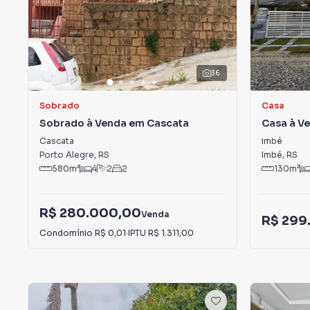
36
Sobrado
Casa
Sobrado à Venda em Cascata
Casa à V
Cascata
imbé
Porto Alegre
,
RS
Imbé
,
RS
580
m²
4
2
2
130
m²
R$ 280.000,00
Venda
R$ 299
Condomínio
R$ 0,01
·
IPTU
R$ 1.311,00