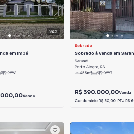
20
Sobrado
enda em imbé
Sobrado à Venda em Saran
Sarandi
Porto Alegre
,
RS
3
2
2
455
m²
9
9
7
R$ 390.000,00
Venda
.000,00
Venda
Condomínio
R$ 80,00
·
IPTU
R$ 6