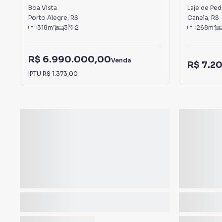
Vista
Boa Vista
Laje de Ped
Porto Alegre
,
RS
Canela
,
RS
318
m²
3
2
268
m²
R$ 6.990.000,00
Venda
R$ 7.2
IPTU
R$ 1.373,00