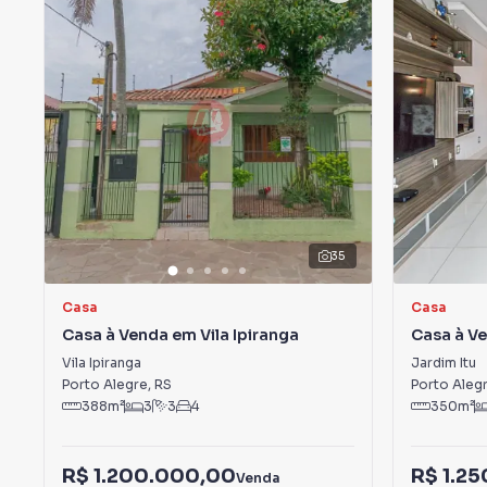
35
Casa
Casa
Casa à Venda em Vila Ipiranga
Casa à Ve
Jardim It
Vila Ipiranga
Jardim Itu
Porto Alegre
,
RS
Porto Aleg
388
m²
3
3
4
350
m²
R$ 1.200.000,00
R$ 1.2
Venda