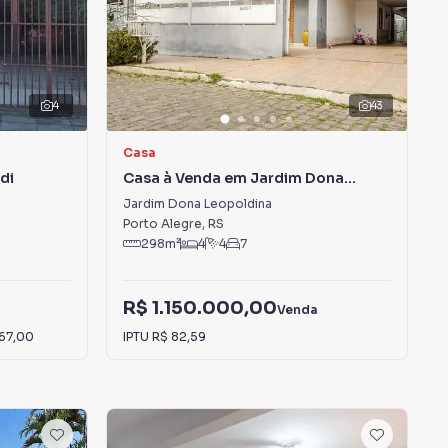
4
43
Casa
di
Casa à Venda em Jardim Dona
Leopoldina
Jardim Dona Leopoldina
Porto Alegre
,
RS
298
m²
4
4
7
R$ 1.150.000,00
Venda
67,00
IPTU
R$ 82,59