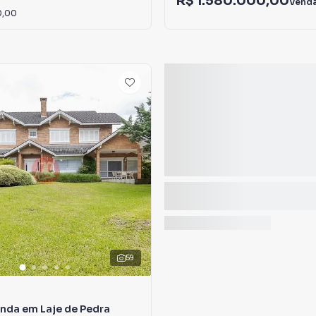
R$ 1.580.000,00
Vend
0,00
59
nda em Laje de Pedra