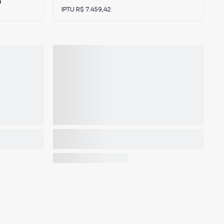
a
IPTU
R$ 7.459,42