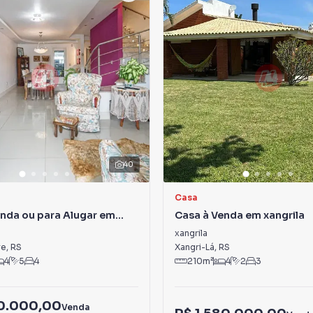
40
Casa
nda ou para Alugar em
Casa à Venda em xangrila
u
xangrila
re
,
RS
Xangri-Lá
,
RS
4
5
4
210
m²
4
2
3
50.000,00
Venda