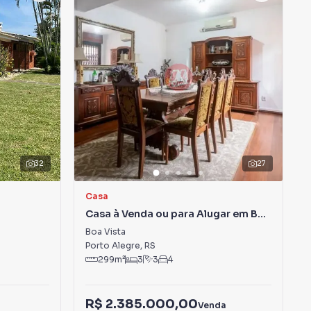
32
27
Casa
Casa à Venda ou para Alugar em Boa
Vista
Boa Vista
Porto Alegre
,
RS
299
m²
3
3
4
R$ 2.385.000,00
Venda