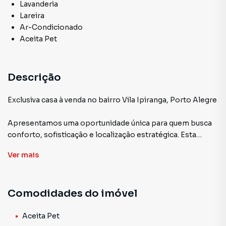
Lavanderia
Lareira
Ar-Condicionado
Aceita Pet
Descrição
Exclusiva casa à venda no bairro Vila Ipiranga, Porto Alegre
Apresentamos uma oportunidade única para quem busca
conforto, sofisticação e localização estratégica. Esta
residência possui 388 m² de área construída em um
Ver
mais
terreno de 420 m², oferecendo ambientes amplos,
funcionais e cuidadosamente planejados. Com três
dormitórios climatizados, amplo living com três
Comodidades do imóvel
ambientes, sala de estar acolhedora, cozinha moderna
equipada com água quente, duas áreas de serviço e
banheiro auxiliar, a casa garante conforto e praticidade
Aceita Pet