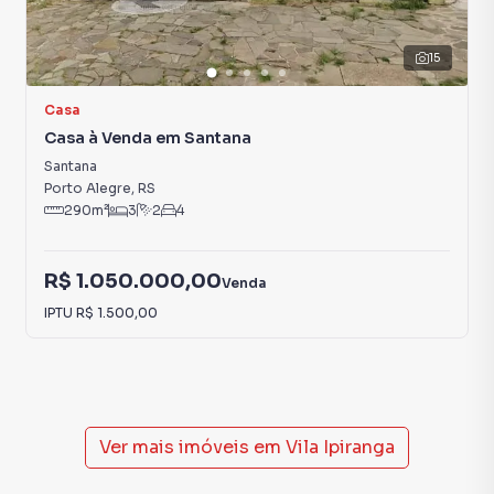
15
Casa
Casa à Venda em Santana
Santana
Porto Alegre
,
RS
290
m²
3
2
4
R$ 1.050.000,00
Venda
IPTU
R$ 1.500,00
Ver mais imóveis em
Vila Ipiranga