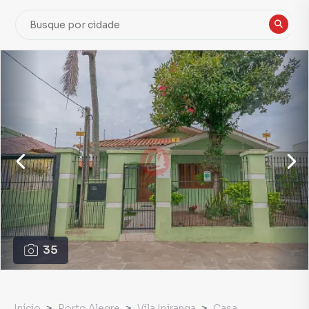
35
Início
Porto Alegre
Vila Ipiranga
Casa