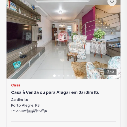
40
Casa
Casa à Venda ou para Alugar em Jardim Itu
Jardim Itu
Porto Alegre
,
RS
350
m²
4
5
4