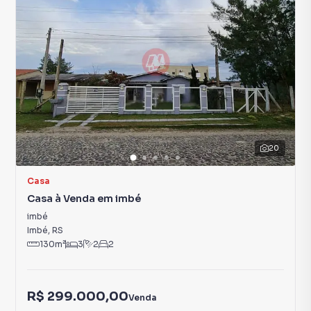
20
Casa
Casa à Venda em imbé
imbé
Imbé
,
RS
130
m²
3
2
2
R$ 299.000,00
Venda