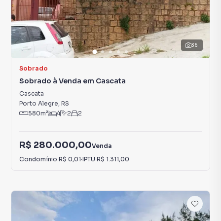
36
Sobrado
Sobrado à Venda em Cascata
Cascata
Porto Alegre
,
RS
580
m²
4
2
2
R$ 280.000,00
Venda
Condomínio
R$ 0,01
·
IPTU
R$ 1.311,00