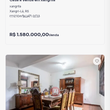
Casa à Venda em xangrila
xangrila
Xangri-Lá
,
RS
210
m²
4
2
3
R$ 1.580.000,00
Venda