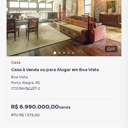
25
Casa
Casa à Venda ou para Alugar em Boa Vista
Boa Vista
Porto Alegre
,
RS
318
m²
3
2
R$ 6.990.000,00
Venda
IPTU
R$ 1.373,00