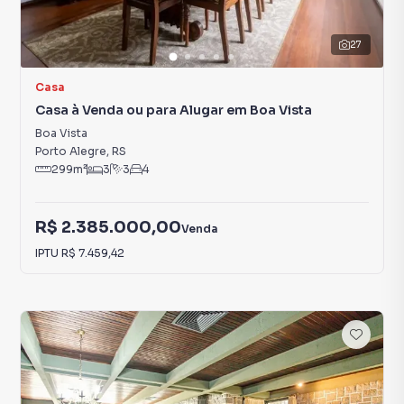
27
Casa
Casa à Venda ou para Alugar em Boa Vista
Boa Vista
Porto Alegre
,
RS
299
m²
3
3
4
R$ 2.385.000,00
Venda
IPTU
R$ 7.459,42