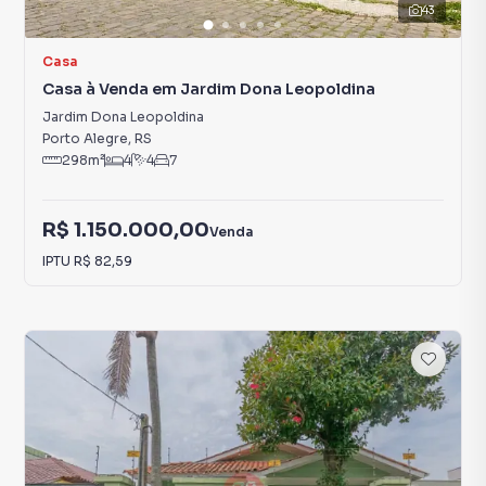
43
Casa
Casa à Venda em Jardim Dona Leopoldina
Jardim Dona Leopoldina
Porto Alegre
,
RS
298
m²
4
4
7
R$ 1.150.000,00
Venda
IPTU
R$ 82,59