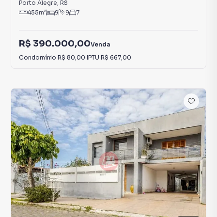
Porto Alegre
,
RS
455
m²
9
9
7
R$ 390.000,00
Venda
Condomínio
R$ 80,00
·
IPTU
R$ 667,00