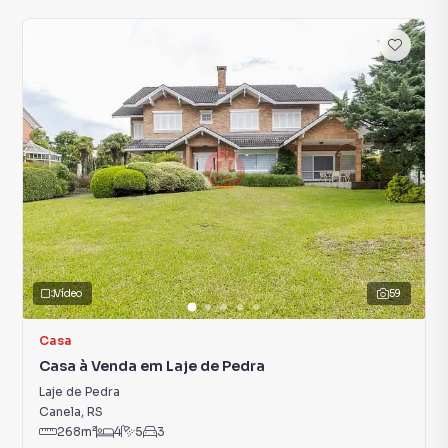
Vídeo
59
Casa
Casa à Venda em Laje de Pedra
Laje de Pedra
Canela
,
RS
268
m²
4
5
3