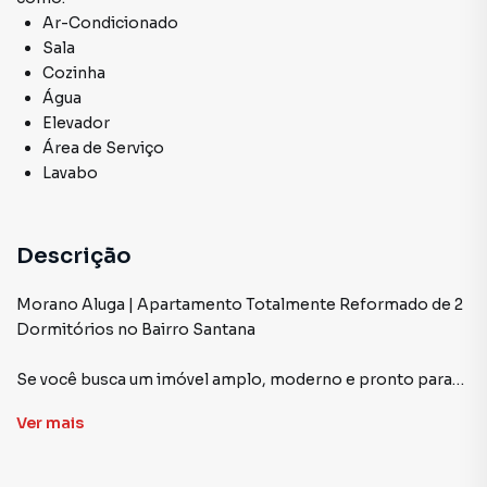
Ar-Condicionado
Sala
Cozinha
Água
Elevador
Área de Serviço
Lavabo
Descrição
Morano Aluga | Apartamento Totalmente Reformado de 2
Dormitórios no Bairro Santana
Se você busca um imóvel amplo, moderno e pronto para
morar, esta é uma excelente oportunidade. Totalmente
Ver
mais
reformado, o apartamento reúne conforto, praticidade e
uma localização estratégica em uma das regiões mais
valorizadas de Porto Alegre.