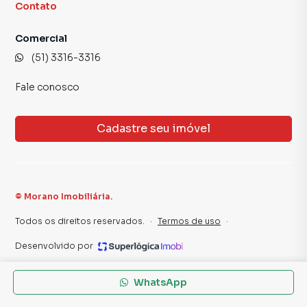
Contato
combina qualidade de vida, mobilidade e conveniência.
Comercial
📲 Agende sua visita com a Morano Imobiliária e a Morano
(51) 3316-3316
encontra você lá!
Fale conosco
Cadastre seu imóvel
©
Morano Imobiliária
.
Todos os direitos reservados.
·
Termos de uso
·
Desenvolvido por
WhatsApp