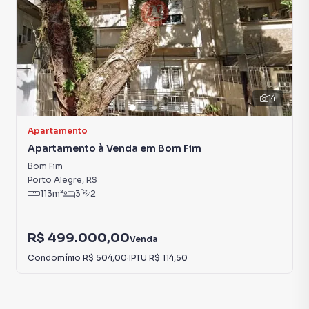
se.
14
Apartamento
Apartamento à Venda em Bom Fim
Bom Fim
Porto Alegre
,
RS
113
m²
3
2
R$ 499.000,00
Venda
Condomínio
R$ 504,00
·
IPTU
R$ 114,50