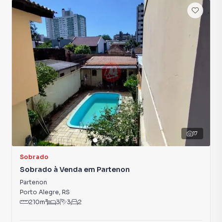
17
Sobrado
Sobrado à Venda em Partenon
Partenon
Porto Alegre
,
RS
210
m²
3
3
2