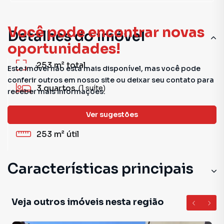
Você pode encontrar novas
Detalhes do imóvel
oportunidades!
253 m²
total
Este imóvel não está mais disponível, mas você pode
conferir outros em nosso site ou deixar seu contato para
3
quartos
(1 suíte)
receber mais informações.
4
banheiros
Ver sugestões
253 m²
útil
Características principais
Veja outros imóveis nesta região