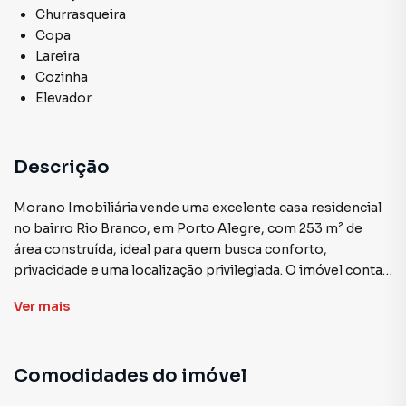
Churrasqueira
Copa
Lareira
Cozinha
Elevador
Descrição
Morano Imobiliária vende uma excelente casa residencial
no bairro Rio Branco, em Porto Alegre, com 253 m² de
área construída, ideal para quem busca conforto,
privacidade e uma localização privilegiada. O imóvel conta
com três dormitórios, sendo uma suíte master com
Ver
mais
hidromassagem e sacada, além de uma segunda suíte
localizada nos fundos da propriedade, garantindo mais
privacidade para hóspedes ou familiares.O living é amplo,
Comodidades do imóvel
com dois ambientes integrados e acesso direto ao terraço
com churrasqueira, perfeito para momentos de