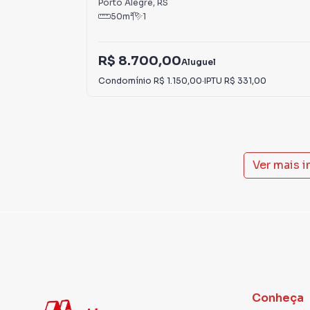
Porto Alegre
,
RS
50
m²
1
R$ 8.700,00
Aluguel
Condomínio
R$ 1.150,00
·
IPTU
R$ 331,00
Ver mais 
Conheça