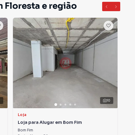
 Floresta e região
3
10
Loja
Loj
Loja para Alugar em Bom Fim
Loj
Bom Fim
Cen