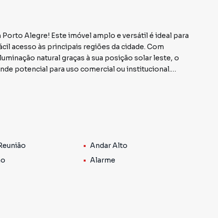
Porto Alegre! Este imóvel amplo e versátil é ideal para
cil acesso às principais regiões da cidade. Com
luminação natural graças à sua posição solar leste, o
de potencial para uso comercial ou institucional.
á próximo da Avenida Farrapos, da Rua Voluntários da
 região de grande circulação e visibilidade. O entorno
mias, bares, restaurantes, supermercados, farmácias e
e transporte público, com paradas de ônibus e lotações
 Reunião
Andar Alto
 ambientes que permitem múltiplas configurações,
no
Alarme
escritórios, consultórios, estúdios, coworkings, lojas,
o versátil que une praticidade, mobilidade e excelente