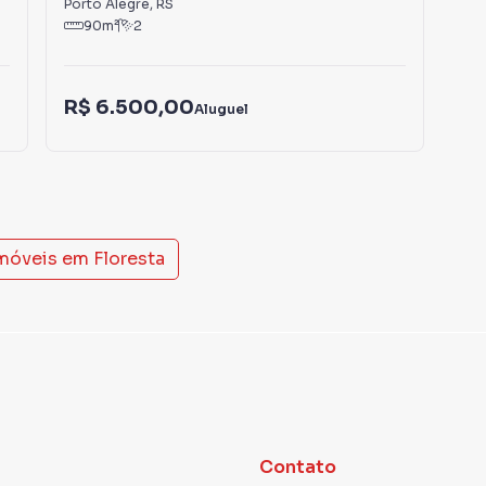
Porto Alegre
,
RS
Por
90
m²
2
R$
R$ 6.500,00
Aluguel
IPT
imóveis em
Floresta
Contato