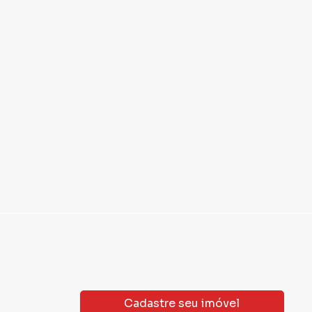
to Alegre
,
RS
Porto Alegre
,
RS
30
m²
1
587
m²
2
 8.000,00
R$ 7.000,
Aluguel
U
R$ 475,94
IPTU
R$ 600,00
Cadastre seu imóvel