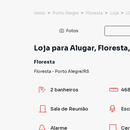
Início
Porto Alegre
Floresta
Loja
L
Fotos
Loja para Alugar, Floresta
Floresta
Floresta
-
Porto Alegre
/
RS
2
banheiros
468
Sala de Reunião
Esc
Alarme
Cer