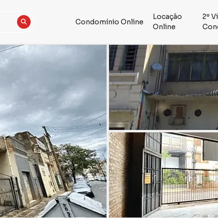
Locação
2º V
Condomínio Online
Online
Con