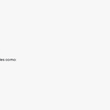
.
des como: