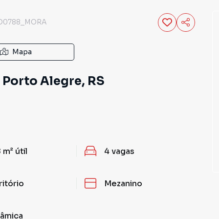
O0788_MORA
Mapa
, Porto Alegre, RS
 m²
útil
4
vagas
ritório
Mezanino
âmica