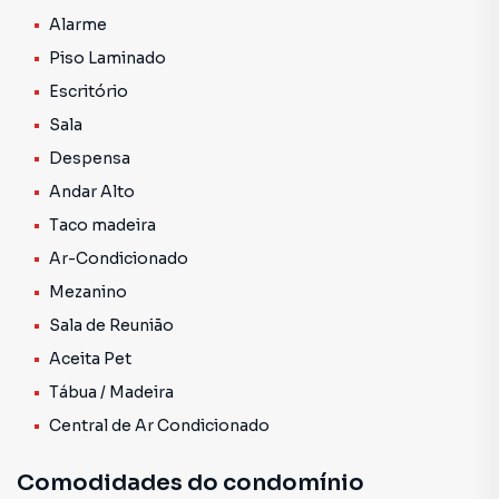
rebaixado em gesso e luminárias dicroicas.
Alarme
Piso Laminado
Encontra-se pronto para ocupação imediata.
Escritório
Agende sua visita com a Morano e surpreenda-se!
Sala
Despensa
Andar Alto
Taco madeira
Ar-Condicionado
Mezanino
Sala de Reunião
Aceita Pet
Tábua / Madeira
Central de Ar Condicionado
Comodidades do condomínio