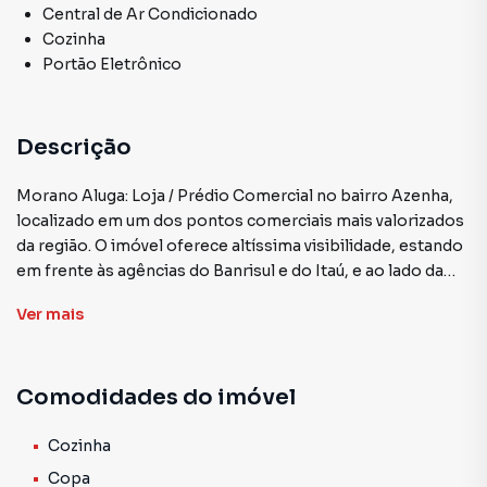
Central de Ar Condicionado
Cozinha
Portão Eletrônico
Descrição
Morano Aluga: Loja / Prédio Comercial no bairro Azenha,
localizado em um dos pontos comerciais mais valorizados
da região. O imóvel oferece altíssima visibilidade, estando
em frente às agências do Banrisul e do Itaú, e ao lado da
Caixa Econômica Federal e do Bradesco, com intenso fluxo
Ver
mais
de pedestres e veículos. Na estrutura, o prédio possui
371m2 de área útil recentemente reformada, distribuídos
entre 200m2 no térreo e 151m2 no mezanino. Conta com
Comodidades do imóvel
hall de entrada com recepção, 12 salas envidraçadas e
climatizadas com split, amplo salão com vão livre, quatro
banheiros, copa/cozinha e depósito. Nos pisos, o imóvel
Cozinha
mescla porcelanato e laminado, contando ainda com teto
Copa