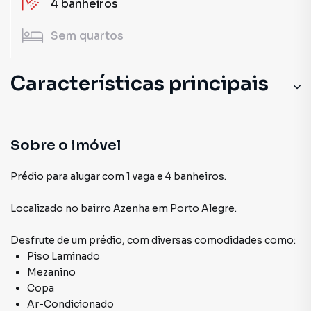
4
banheiros
Sem
quartos
Características principais
Portão Eletrônico
Escritório
Sobre o imóvel
Despensa
Prédio para alugar com 1 vaga e 4 banheiros.
Ar-Condicionado
Localizado
no bairro Azenha
em Porto Alegre
.
Mezanino
Desfrute de
um prédio
, com diversas comodidades como:
Piso Laminado
Mezanino
Copa
Ar-Condicionado