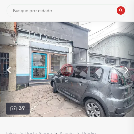
37
Início
Porto Alegre
Azenha
Prédio