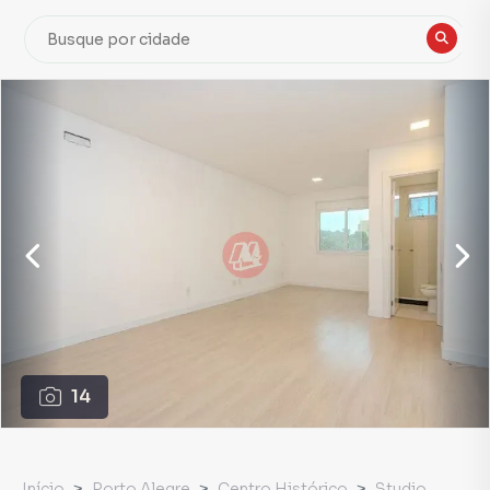
14
Início
Porto Alegre
Centro Histórico
Studio