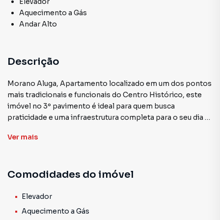
Elevador
Aquecimento a Gás
Andar Alto
Descrição
Morano Aluga, Apartamento localizado em um dos pontos
mais tradicionais e funcionais do Centro Histórico, este
imóvel no 3º pavimento é ideal para quem busca
praticidade e uma infraestrutura completa para o seu dia a
dia ou negócio.
Ver
mais
Espaço Amplo: 37m² de área privativa com excelente
distribuição de luz natural.
Comodidades do imóvel
Conforto Térmico: Banheiro privativo e sistema de
aquecimento a gás instalado, um diferencial raro e valioso
na região.
Elevador
Aquecimento a Gás
Privacidade: Localizado no 3º andar, garantindo maior